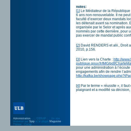
notes:
[
1
]
Le Médiateur de la République 
6 ans non-renouvelable. Il ne peut ê
faculté d’exercer deux mandats loca
les détenait avant sa nomination. 
organisée par le Selor et après a
nommés par cette dernière, pour un
pas exercer de mandat public confé
[
2
]
David RENDERS et alii., Droit adm
2010, p.156.
[
3
]
Lien vers la Charte :
http://www.
publique.gouv.fr/IMG/pdf/Charte
pour une administration à l’écoute
engagements afin de rendre l’admin
http://kafka.be/showpage.php?
[
4
]
Par le terme « réussite », il fau
plaignant et a modifié sa décision, 
Administration
- . : CERAP :. : Un site
motorisé par
Spip
et le plugin
Magusine
-
Thème : Cerap