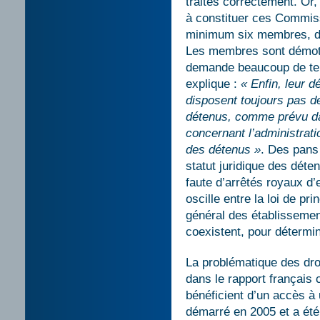
traités correctement. Or,
à constituer ces Commi
minimum six membres, do
Les membres sont démotiv
demande beaucoup de temp
explique :
« Enfin, leur d
disposent toujours pas de
détenus, comme prévu dan
concernant l’administratio
des détenus »
. Des pans 
statut juridique des déte
faute d’arrêtés royaux d’e
oscille entre la loi de pr
général des établissemen
coexistent, pour détermin
La problématique des dro
dans le rapport français 
bénéficient d’un accès à 
démarré en 2005 et a été 