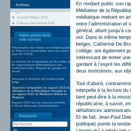
En rendant public son ra
Archives
Médiateur de la Républiq
médiatique mettant en av
Journée Ethique 2010
entre l’administration et 
Colloque international 2009
général, allant jusqu’à c
Autres articles dans
out
. Dans le même temps
cette rubrique
belges, Catherine De Br
Présentation des travaux sur l’emploi public
collège, ont également pu
en France et comparaison avec les autres
pays de l’OCDE
intéressant de tenter un
La réforme de la législation sur les cultes et
gardant à l’esprit les di
les organisations philosophiques non
confessionnelles. Rapport du groupe de
deux institutions, aux obj
travail
Structure et évolution de l’emploi public
belge
Tout d’abord, contrairem
Approche comparative du rapport 2010 du
interpelle à la lecture du 
Médiateur de la République française et
du rapport 2010 du Médiateur fédéral en
tient peut-être à la missi
Belgique
Rapport 2010 sur les concours d’entrée
républicaine, à savoir, en 
à l’Ecole Nationale d’Administration
défaillances administrati
Recherche
Et de fait, Jean-Paul De
publique) pointe la tenda
citoyen qui a perdu ses c