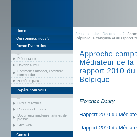
Home
Accueil du site
-
Documents 2
- Appro
République française et du rapport 
Qui sommes-nous ?
Revue Pyramides
Approche compar
Présentation
Médiateur de la 
Devenir auteur
rapport 2010 du
Comment s’abonner, comment
commander
Belgique
Numéros parus
Repéré pour vous
Florence Daury
Livres et revues
Rapports et études
Rapport 2010 du Médiateu
Documents juridiques, articles de
presse,...
Sites web
Rapport 2010 du Médiateu
Contact