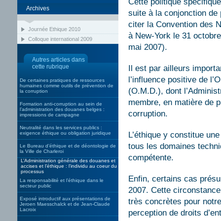
Cette politique spécifiqu
Archives
suite à la conjonction de 
citer la Convention des N
Journée Ethique 2010
à New-York le 31 octobre 
Colloque international 2009
mai 2007).
Autres articles dans
cette rubrique
Il est par ailleurs impor
l’influence positive de 
De certaines pratiques de ressources
humaines comme outils de prévention de
(O.M.D.), dont l’Adminis
la corruption
membre, en matière de pro
Formation anti-corruption au sein de
l’administration des douanes belges :
corruption.
impressions de campagne
Neutralité dans les services publics :
exigence éthique ou obligation juridique
L’éthique y constitue une
tous les domaines techni
Le Bureau d’éthique et de déontologie de
la Ville de Charleroi
compétente.
L’Administration générale des douanes et
accises et l’éthique : l’individu au coeur du
processus
Enfin, certains cas prés
La responsabilité et l’éthique dans le
secteur public
2007. Cette circonstance
Exposé introductif aux présentations de
très concrètes pour notre
Jeroen Maesschalck et de Jean-Claude
Lacroix
perception de droits d’en