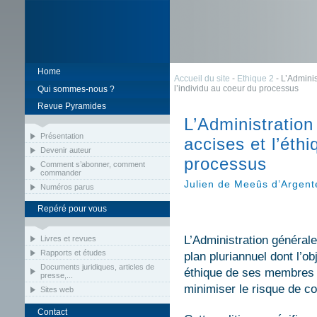
Home
Accueil du site
-
Ethique 2
- L’Adminis
l’individu au coeur du processus
Qui sommes-nous ?
Revue Pyramides
L’Administratio
Présentation
accises et l’éthi
Devenir auteur
processus
Comment s’abonner, comment
commander
Julien de Meeûs d’Argent
Numéros parus
Repéré pour vous
L’Administration général
Livres et revues
Rapports et études
plan pluriannuel dont l’ob
Documents juridiques, articles de
éthique de ses membres et
presse,...
minimiser le risque de co
Sites web
Contact