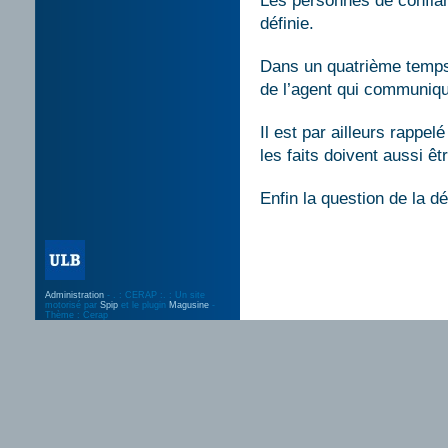
Les personnes de confian
définie.
Dans un quatrième temps,
de l’agent qui communique
Il est par ailleurs rappel
les faits doivent aussi ê
Enfin la question de la d
Administration
- . : CERAP :. : Un site
motorisé par
Spip
et le plugin
Magusine
-
Thème : Cerap