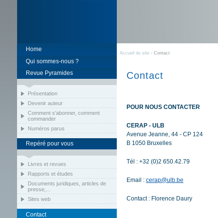
Home
Accueil du site
- Contact
Qui sommes-nous ?
Revue Pyramides
Contact
Présentation
Devenir auteur
POUR NOUS CONTACTER
Comment s’abonner, comment
commander
CERAP - ULB
Numéros parus
Avenue Jeanne, 44 - CP 124
B 1050 Bruxelles
Repéré pour vous
Tél : +32 (0)2 650.42.79
Livres et revues
Rapports et études
Email :
cerap@ulb.be
Documents juridiques, articles de
presse,...
Contact : Florence Daury
Sites web
Contact