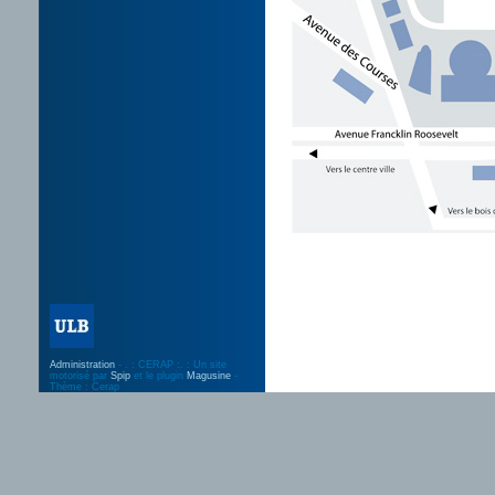
Administration
- . : CERAP :. : Un site
motorisé par
Spip
et le plugin
Magusine
-
Thème : Cerap