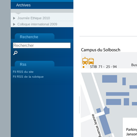
Archives
Journée Ethique 2010
Colloque international 2009
Recherche
Rss
Fil RSS du site
Fil RSS de la rubrique
Carte
Carte Interactive
Avec
En voiture
Autres