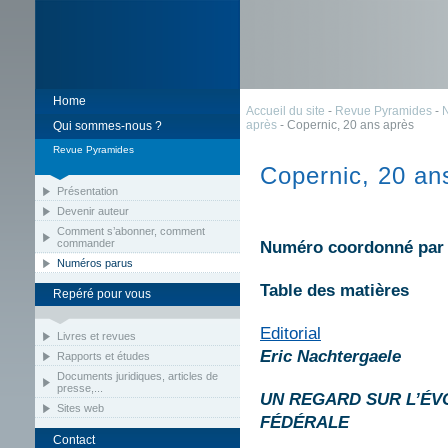
Home
Accueil du site
-
Revue Pyramides
-
après
- Copernic, 20 ans après
Qui sommes-nous ?
Revue Pyramides
Copernic, 20 an
Présentation
Devenir auteur
Comment s’abonner, comment
commander
Numéro coordonné par 
Numéros parus
Table des matières
Repéré pour vous
Editorial
Livres et revues
Eric
Nachtergaele
Rapports et études
Documents juridiques, articles de
presse,...
UN REGARD SUR L’ÉV
Sites web
FÉDÉRALE
Contact