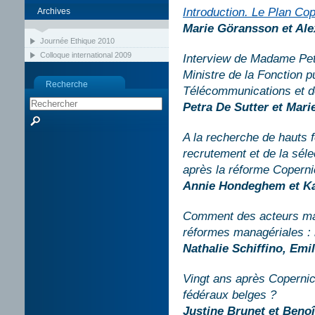
Introduction. Le Plan Cop
Archives
Marie Göransson et Ale
Journée Ethique 2010
Colloque international 2009
Interview de Madame Petr
Ministre de la Fonction p
Recherche
Télécommunications et d
Petra De Sutter et Mar
A la recherche de hauts 
recrutement et de la séle
après la réforme Coperni
Annie Hondeghem et K
Comment des acteurs maj
réformes managériales : 
Nathalie Schiffino, Em
Vingt ans après Copernic,
fédéraux belges ?
Justine Brunet et Beno