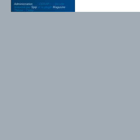
Administration
- . : CERAP :. : Un site
motorisé par
Spip
et le plugin
Magusine
-
Thème : Cerap