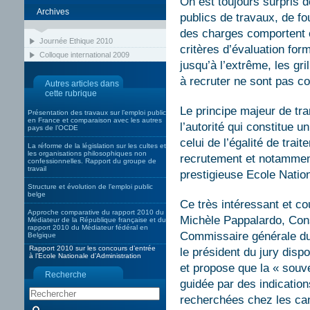
On est toujours surpris 
Archives
publics de travaux, de fo
des charges comportent o
Journée Ethique 2010
critères d’évaluation for
Colloque international 2009
jusqu’à l’extrême, les gri
à recruter ne sont pas 
Autres articles dans
cette rubrique
Le principe majeur de tr
Présentation des travaux sur l’emploi public
en France et comparaison avec les autres
l’autorité qui constitue 
pays de l’OCDE
celui de l’égalité de tra
La réforme de la législation sur les cultes et
les organisations philosophiques non
recrutement et notamment
confessionnelles. Rapport du groupe de
travail
prestigieuse Ecole Nation
Structure et évolution de l’emploi public
belge
Ce très intéressant et co
Approche comparative du rapport 2010 du
Michèle Pappalardo, Cons
Médiateur de la République française et du
rapport 2010 du Médiateur fédéral en
Commissaire générale du 
Belgique
Rapport 2010 sur les concours d’entrée
le président du jury di
à l’Ecole Nationale d’Administration
et propose que la « souv
Recherche
guidée par des indication
recherchées chez les ca