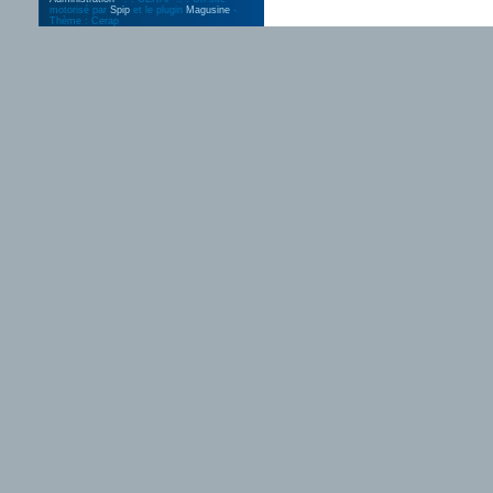
motorisé par
Spip
et le plugin
Magusine
-
Thème : Cerap