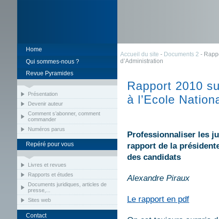
Home
Accueil du site
-
Documents 2
- Rappo
d’Administration
Qui sommes-nous ?
Revue Pyramides
Rapport 2010 su
Présentation
à l’Ecole Nation
Devenir auteur
Comment s’abonner, comment
commander
Numéros parus
Professionnaliser les j
Repéré pour vous
rapport de la président
des candidats
Livres et revues
Rapports et études
Alexandre Piraux
Documents juridiques, articles de
presse,...
Le rapport en pdf
Sites web
Contact