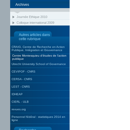
Archives
Journée Ethique 2010
Colloque international 2009
Autres articles dans
cette rubrique
CRAIG, Centre de Recherche en Action
Publique, Intégration et Gouvernance
Centre Montesquieu d’études de l’action
publique
Utrecht University School of Governance
CEVIPOF - CNRS
CERSA - CNRS
LEST - CNRS
IDHEAP
CIERL - ULB
revues.org
Personnel fédéral : statistiques 2014 en
ligne