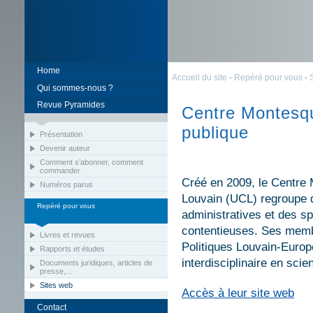
Home
Accueil du site
-
Repéré pour vous
-
Qui sommes-nous ?
Revue Pyramides
Centre Montesqu
publique
Présentation
Devenir auteur
Comment s’abonner, comment
commander
Créé en 2009, le Centre 
Numéros parus
Louvain (UCL) regroupe d
Repéré pour vous
administratives et des sp
contentieuses. Ses membr
Livres et revues
Politiques Louvain-Europe
Rapports et études
interdisciplinaire en scie
Documents juridiques, articles de
presse,...
Sites web
Accès à leur site web
Contact