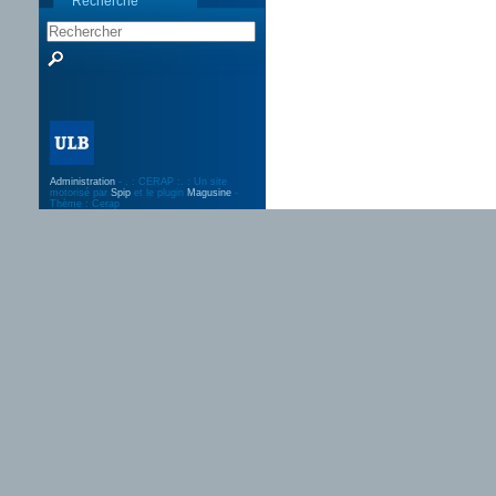
Recherche
Administration
- . : CERAP :. : Un site
motorisé par
Spip
et le plugin
Magusine
-
Thème : Cerap