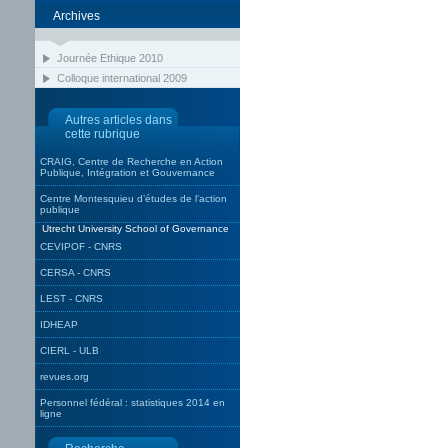
Archives
Journée Ethique 2010
Colloque international 2009
Autres articles dans
cette rubrique
CRAIG, Centre de Recherche en Action
Publique, Intégration et Gouvernance
Centre Montesquieu d’études de l’action
publique
Utrecht University School of Governance
CEVIPOF - CNRS
CERSA - CNRS
LEST - CNRS
IDHEAP
CIERL - ULB
revues.org
Personnel fédéral : statistiques 2014 en
ligne