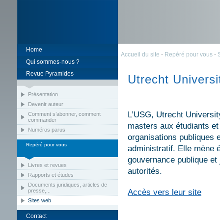
Home
Accueil du site
-
Repéré pour vous
-
Qui sommes-nous ?
Revue Pyramides
Utrecht Univers
Présentation
Devenir auteur
L’USG, Utrecht Universi
Comment s’abonner, comment
commander
masters aux étudiants et
Numéros parus
organisations publiques et
Repéré pour vous
administratif. Elle mène
gouvernance publique et 
Livres et revues
autorités.
Rapports et études
Documents juridiques, articles de
presse,...
Accès vers leur site
Sites web
Contact