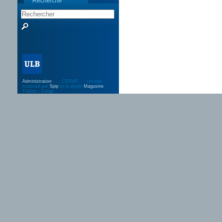
Recherche
Administration
- . : CERAP :. : Un site
motorisé par
Spip
et le plugin
Magusine
-
Thème : Cerap