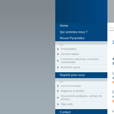
Home
Accu
sess
Qui sommes-nous ?
Revue Pyramides
Présentation
Devenir auteur
A
Comment s’abonner, comment
commander
Numéros parus
L
Repéré pour vous
d
Livres et revues
Rapports et études
D
Documents juridiques, articles de
r
presse,...
Sites web
L
Contact