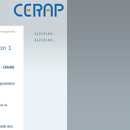
managériales -
1
|
2
|
3
|
4
|
>
...
1
|
2
|
3
|
4
|
>
...
on 1
 - 15h30)
égradation
ur la
ivité des