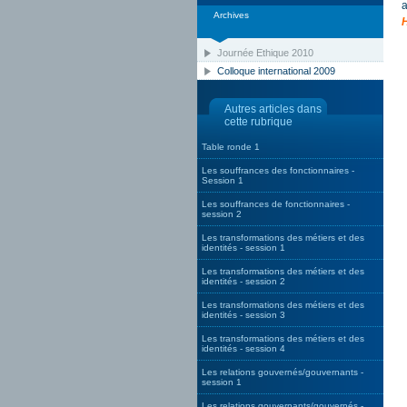
a
Archives
Journée Ethique 2010
Colloque international 2009
Autres articles dans
cette rubrique
Table ronde 1
Les souffrances des fonctionnaires -
Session 1
Les souffrances de fonctionnaires -
session 2
Les transformations des métiers et des
identités - session 1
Les transformations des métiers et des
identités - session 2
Les transformations des métiers et des
identités - session 3
Les transformations des métiers et des
identités - session 4
Les relations gouvernés/gouvernants -
session 1
Les relations gouvernants/gouvernés -