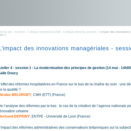
eil du site
-
Archives
-
Colloque international 2009
-
Colloque elements archives
- L’impact des innovations 
ion 1
L’impact des innovations managériales - sessi
telier 4 - session 1 : La modernisation des principes de gestion (14 mai - 14h00
Salle Doucy
’effet des réformes hospitalières en France sur le bas de la chaîne du soin : une d
e la qualité ?
Nicolas BELORGEY
, CMH (ETT) (France)
e l’analyse des réformes par le bas : le cas de la création de l’agence nationale po
énovation urbaine
Bertrand DEPIGNY
, ENTPE - Université de Lyon (France)
’impact des réformes administratives des conservateurs britanniques sur la subject