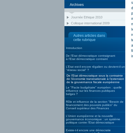
s
Archives
d
p
Journée Ethique 2010
m
Colloque international 2009
n
l
r
Autres articles dans
cette rubrique
t
a
Introduction
f
De l’Etat démocratique contraignant
i
à l’Etat démocratique contraint
L’Etat est-il encore régalien ou devient-il un
"réseau social" ?
De l’Etat démocratique sous la contrainte
de l’économie transnationale à l’extension
de la gouvernance fiscale européenne
Le "Pacte budgétaire" européen : quelle
influence sur les finances publiques
belges ?
Rôle et influence de la section "Besoin de
financement des pouvoirs publics" du
Conseil supérieur des Finances
L’Union européenne et la nouvelle
gouvernance économique : un système
politique contre l’Etat démocratique
Existe-t-il encore une démocratie