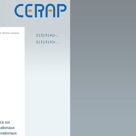
at démocratique
1
|
2
|
3
|
4
|
>
...
1
|
2
|
3
|
4
|
>
...
rce sur
 nationaux
s nationaux