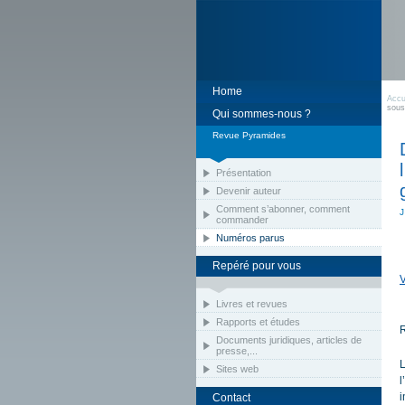
Home
Accu
sous
Qui sommes-nous ?
Revue Pyramides
Présentation
Devenir auteur
Comment s’abonner, comment
J
commander
Numéros parus
Repéré pour vous
V
Livres et revues
Rapports et études
Documents juridiques, articles de
presse,...
L
Sites web
l
i
Contact