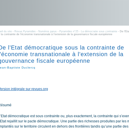
eil du site
-
Revue Pyramides
-
Numéros parus
-
Pyramides n°25 - La démocratie sous contrainte
- De l’Et
 la contrainte de l’économie transnationale à l’extension de la gouvernance fiscale européenne
De l’Etat démocratique sous la contrainte de
l’économie transnationale à l’extension de la
gouvernance fiscale européenne
ean-Baptiste Duclercq
ersion intégrale sur revues.org
Résumé
’Etat démocratique est sous contrainte ou, plus exactement, la contrainte qui s’exe
’Etat rejaillit sur le pacte démocratique. Une partie des richesses produites par les
mplantés sur le territoire circulent en dehors des frontières tandis qu’une partie de