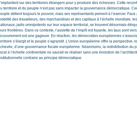
’implantent sur des territoires étrangers pour y produire des richesses. Cette recon
u territoire et du peuple n’est pas sans impacter la gouvernance démocratique. Cer
euple détient toujours le pouvoir, mais ses représentants peinent à l’exercer. Face 
obilité des travailleurs, des marchandises et des capitaux à l’échelle mondiale, le
ationaux, jadis omnipotents sur leur espace territorial, se trouvent désormais étriq
eurs frontières. Dans ce contexte, l’assiette de l’impôt est fuyante, les taux sont versa
ecouvrement est une gageure. En réaction, les démocraties européennes s’associen
erritoire s’élargit et le peuple s’agrandit. L’Union européenne offre la perspective, lo
chevée, d’une gouvernance fiscale européenne. Néanmoins, la redistribution du p
iscal à l’échelle continentale ne saurait se réaliser sans une évolution de l’architec
nstitutionnelle contraire au principe démocratique.