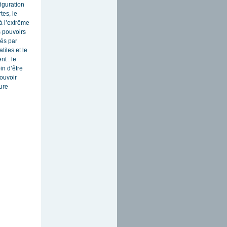
figuration
tes, le
à l’extrême
s pouvoirs
ués par
tiles et le
t : le
in d’être
ouvoir
ture