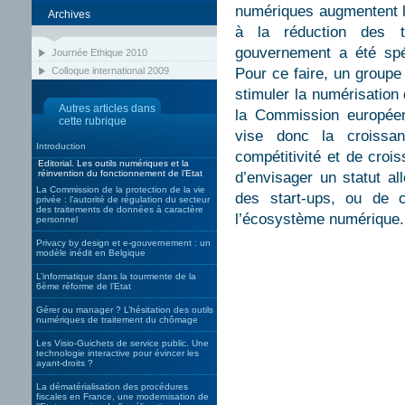
numériques augmentent l
Archives
à la réduction des t
gouvernement a été spé
Journée Ethique 2010
Colloque international 2009
Pour ce faire, un groupe 
stimuler la numérisation 
Autres articles dans
la Commission europée
cette rubrique
vise donc la croissa
Introduction
compétitivité et de cro
Editorial. Les outils numériques et la
réinvention du fonctionnement de l’Etat
d’envisager un statut al
La Commission de la protection de la vie
des start-ups, ou de 
privée : l’autorité de régulation du secteur
des traitements de données à caractère
l’écosystème numérique.
personnel
Privacy by design et e-gouvernement : un
modèle inédit en Belgique
L’informatique dans la tourmente de la
6ème réforme de l’Etat
Gérer ou manager ? L’hésitation des outils
numériques de traitement du chômage
Les Visio-Guichets de service public. Une
technologie interactive pour évincer les
ayant-droits ?
La dématérialisation des procédures
fiscales en France, une modernisation de