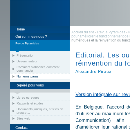
Home
Accueil du site
-
Revue Pyramides
-
pour améliorer le fonctionnement de l
Qui sommes-nous ?
numériques et la réinvention du fonc
Revue Pyramides
Editorial. Les ou
Présentation
réinvention du f
Devenir auteur
Comment s’abonner, comment
commander
Alexandre Piraux
Numéros parus
Repéré pour vous
Version intégrale sur rev
Livres et revues
Rapports et études
En Belgique, l’accord 
Documents juridiques, articles de
presse,...
d’utiliser au maximum les
Sites web
Communication) afin 
d’améliorer leur rationali
Contact