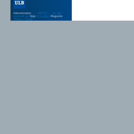
Administration
- . : CERAP :. : Un site
motorisé par
Spip
et le plugin
Magusine
-
Thème : Cerap