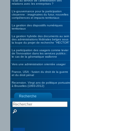
l’Etat au service de l’amélioration des
relations avec les entreprises ?
L’e-gouvernance pour la participation
citoyenne : imaginaires du futur, nouvelles
compétences et impacts territoriaux
La gestion des dispositifs numériques
territoriaux
La gestion hybride des documents au sein
des administrations fédérales belges sous
la loupe du projet de recherche "HECTOR"
La participation des usagers comme levier
de l’innovation dans les services publics :
le cas de la géomatique wallonne
Vers une administration orientée usager
France, USA : fusion du droit de la guerre
et du droit pénal
Recension. Vingt ans de politique portuaire
à Bruxelles (1993-2012)
Recherche