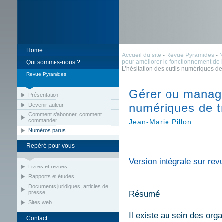
Home
Accueil du site
-
Revue Pyramides
-
pour améliorer le fonctionnement de l
Qui sommes-nous ?
L’hésitation des outils numériques d
Revue Pyramides
Gérer ou manager
Présentation
numériques de 
Devenir auteur
Comment s’abonner, comment
commander
Jean-Marie Pillon
Numéros parus
Repéré pour vous
Version intégrale sur rev
Livres et revues
Rapports et études
Documents juridiques, articles de
presse,...
Résumé
Sites web
Il existe au sein des org
Contact