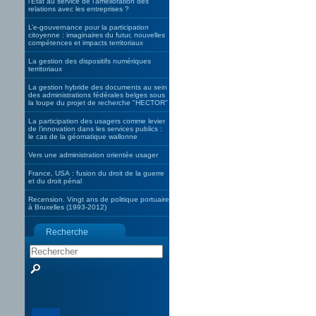
l’Etat au service de l’amélioration des
relations avec les entreprises ?
L’e-gouvernance pour la participation
citoyenne : imaginaires du futur, nouvelles
compétences et impacts territoriaux
La gestion des dispositifs numériques
territoriaux
La gestion hybride des documents au sein
des administrations fédérales belges sous
la loupe du projet de recherche "HECTOR"
La participation des usagers comme levier
de l’innovation dans les services publics :
le cas de la géomatique wallonne
Vers une administration orientée usager
France, USA : fusion du droit de la guerre
et du droit pénal
Recension. Vingt ans de politique portuaire
à Bruxelles (1993-2012)
Recherche