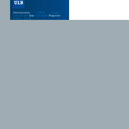
Administration
- . : CERAP :. : Un site
motorisé par
Spip
et le plugin
Magusine
-
Thème : Cerap