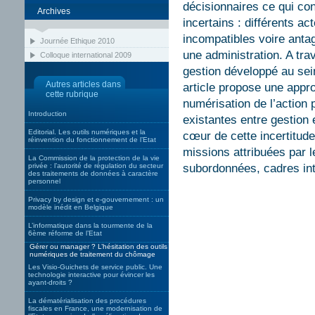
décisionnaires ce qui con
Archives
incertains : différents ac
incompatibles voire anta
Journée Ethique 2010
une administration. A trav
Colloque international 2009
gestion développé au sein
Autres articles dans
article propose une appr
cette rubrique
numérisation de l’action 
Introduction
existantes entre gestion
Editorial. Les outils numériques et la
cœur de cette incertitude
réinvention du fonctionnement de l’Etat
missions attribuées par
La Commission de la protection de la vie
privée : l’autorité de régulation du secteur
subordonnées, cadres int
des traitements de données à caractère
personnel
Privacy by design et e-gouvernement : un
modèle inédit en Belgique
L’informatique dans la tourmente de la
6ème réforme de l’Etat
Gérer ou manager ? L’hésitation des outils
numériques de traitement du chômage
Les Visio-Guichets de service public. Une
technologie interactive pour évincer les
ayant-droits ?
La dématérialisation des procédures
fiscales en France, une modernisation de