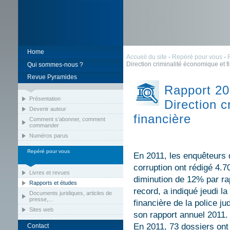
Home
Accueil du site
-
Repéré pour vous
-
Direction criminalité économique et f
Qui sommes-nous ?
Revue Pyramides
Rapport 201
Présentation
Direction c
Devenir auteur
financière
Comment s’abonner, comment
commander
Numéros parus
Repéré pour vous
En 2011, les enquêteurs d
corruption ont rédigé 4.
Livres et revues
diminution de 12% par ra
Rapports et études
record, a indiqué jeudi la
Documents juridiques, articles de
presse,...
financière de la police ju
Sites web
son rapport annuel 2011.
En 2011, 73 dossiers ont 
Contact