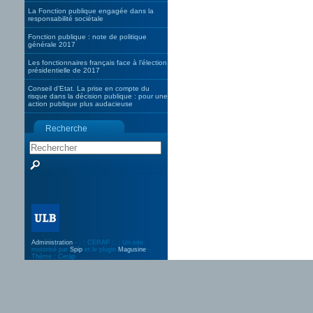
La Fonction publique engagée dans la
responsabilité sociétale
Fonction publique : note de politique
générale 2017
Les fonctionnaires français face à l’élection
présidentielle de 2017
Conseil d’Etat. La prise en compte du
risque dans la décision publique : pour une
action publique plus audacieuse
Recherche
Administration
- . : CERAP :. : Un site
motorisé par
Spip
et le plugin
Magusine
-
Thème : Cerap