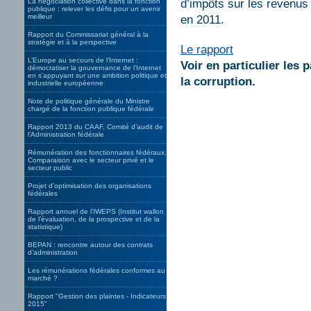
La négociation collective dans la fonction
d’impôts sur les revenus
publique : relever les défis pour un avenir
meilleur
en 2011.
Rapport du Commissariat général à la
stratégie et à la perspective
Le rapport
L’Europe au secours de l’Internet :
Voir en particulier les
démocratiser la gouvernance de l’Internet
en s’appuyant sur une ambition politique et
la corruption.
industrielle européenne
Note de politique générale du Ministre
chargé de la fonction publique fédérale
Rapport 2013 du CAAF, Comité d’audit de
l’Administration fédérale
Rémunération des fonctionnaires fédéraux.
Comparaison avec le secteur privé et le
secteur public
Projet d’optimisation des organisations
fédérales
Rapport annuel de l’IWEPS (Institut wallon
de l’évaluation, de la prospective et de la
statistique)
BEPAN : rencontre autour des contrats
d’administration
Les rémunérations fédérales conformes au
marché ?
Rapport "Gestion des plaintes - Indicateurs
2015"