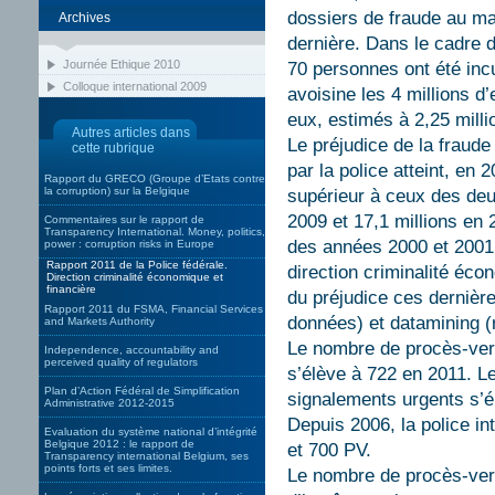
dossiers de fraude au ma
Archives
dernière. Dans le cadre d
Journée Ethique 2010
70 personnes ont été incu
Colloque international 2009
avoisine les 4 millions d
eux, estimés à 2,25 milli
Autres articles dans
Le préjudice de la fraude
cette rubrique
par la police atteint, en 
Rapport du GRECO (Groupe d’Etats contre
la corruption) sur la Belgique
supérieur à ceux des deu
2009 et 17,1 millions en 
Commentaires sur le rapport de
Transparency International. Money, politics,
des années 2000 et 2001, 
power : corruption risks in Europe
Rapport 2011 de la Police fédérale.
direction criminalité éco
Direction criminalité économique et
financière
du préjudice ces derniè
Rapport 2011 du FSMA, Financial Services
données) et datamining (
and Markets Authority
Le nombre de procès-ver
Independence, accountability and
perceived quality of regulators
s’élève à 722 en 2011. L
Plan d’Action Fédéral de Simplification
signalements urgents s’él
Administrative 2012-2015
Depuis 2006, la police in
Evaluation du système national d’intégrité
Belgique 2012 : le rapport de
et 700 PV.
Transparency international Belgium, ses
points forts et ses limites.
Le nombre de procès-verb