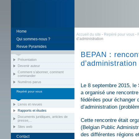
Home
Accueil du site
-
Repéré pour vous
-
d’administration
Qui sommes-nous ?
Revue Pyramides
BEPAN : rencont
Présentation
d’administration
Devenir auteur
Comment s’abonner, comment
commander
Numéros parus
Le 8 septembre 2015, le
Repéré pour vous
a organisé une rencontre 
fédérées pour échanger d
Livres et revues
d’administration (problè
Rapports et études
Documents juridiques, articles de
Cette rencontre était or
presse,...
(Belgian Public Administr
Sites web
des différentes régions et
Contact