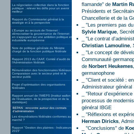
flamande" de
Martin R
La négociation collective dans la fonction
publique : relever les défis pour un avenir
Présidents et Secrétai
meilleur
Chancellerie et de la 
Rapport du Commissariat général à la
stratégie et à la perspective
_ "Les premiers pas du 
L’Europe au secours de l’Internet :
Sylvie Marique
, Secré
démocratiser la gouvernance de l’Internet
en s’appuyant sur une ambition politique et
_ "Le contrat d’adminis
industrielle européenne
Christian Lamouline
,
Note de politique générale du Ministre
chargé de la fonction publique fédérale
_ "Le concept de dével
Communauté germanophon
Rapport 2013 du CAAF, Comité d’audit de
l’Administration fédérale
de
Norbert Heukemes
Rémunération des fonctionnaires fédéraux.
germanophone
Comparaison avec le secteur privé et le
secteur public
_ "Client et société : 
Projet d’optimisation des organisations
Administrateur général
fédérales
_ "Retour d’expérience 
Rapport annuel de l’IWEPS (Institut wallon
de l’évaluation, de la prospective et de la
processus de modernis
statistique)
général IBGE
BEPAN : rencontre autour des contrats
d’administration
_ "Réflexions et expér
Les rémunérations fédérales conformes au
marché ?
Herman Diricks
, Admi
_ "Conclusions" de
Koe
Rapport "Gestion des plaintes - Indicateurs
2015"