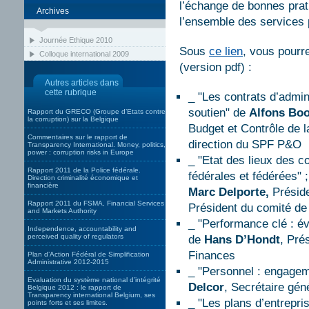
l’échange de bonnes prat
Archives
l’ensemble des services 
Journée Ethique 2010
Sous
ce lien
, vous pourr
Colloque international 2009
(version pdf) :
Autres articles dans
cette rubrique
_ "Les contrats d’admin
soutien" de
Alfons Bo
Rapport du GRECO (Groupe d’Etats contre
la corruption) sur la Belgique
Budget et Contrôle de l
Commentaires sur le rapport de
direction du SPF P&O
Transparency International. Money, politics,
power : corruption risks in Europe
_ "Etat des lieux des co
Rapport 2011 de la Police fédérale.
fédérales et fédérées"
Direction criminalité économique et
financière
Marc Delporte,
Préside
Rapport 2011 du FSMA, Financial Services
Président du comité de
and Markets Authority
_ "Performance clé : é
Independence, accountability and
perceived quality of regulators
de
Hans D’Hondt
, Pré
Finances
Plan d’Action Fédéral de Simplification
Administrative 2012-2015
_ "Personnel : engagem
Evaluation du système national d’intégrité
Delcor
, Secrétaire gén
Belgique 2012 : le rapport de
Transparency international Belgium, ses
_ "Les plans d’entrepris
points forts et ses limites.