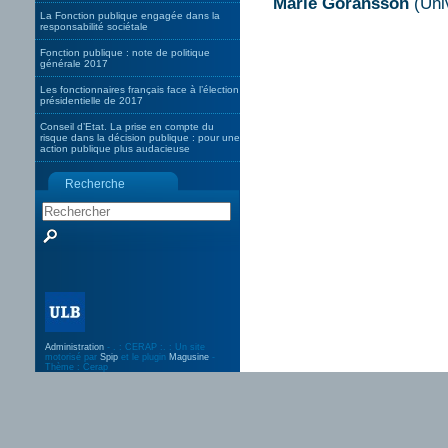
Marie Goransson
(Univ
La Fonction publique engagée dans la
responsabilité sociétale
Fonction publique : note de politique
générale 2017
Les fonctionnaires français face à l’élection
présidentielle de 2017
Conseil d’Etat. La prise en compte du
risque dans la décision publique : pour une
action publique plus audacieuse
Recherche
Administration
- . : CERAP :. : Un site
motorisé par
Spip
et le plugin
Magusine
-
Thème : Cerap