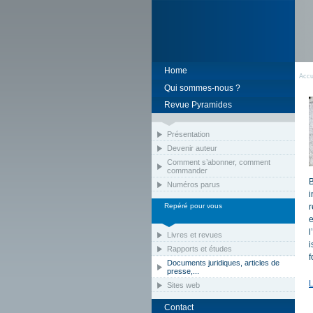
Home
Accu
Qui sommes-nous ?
Revue Pyramides
Présentation
Devenir auteur
Comment s’abonner, comment
commander
B
Numéros parus
i
Repéré pour vous
r
e
l
Livres et revues
i
Rapports et études
f
Documents juridiques, articles de
presse,...
L
Sites web
Contact