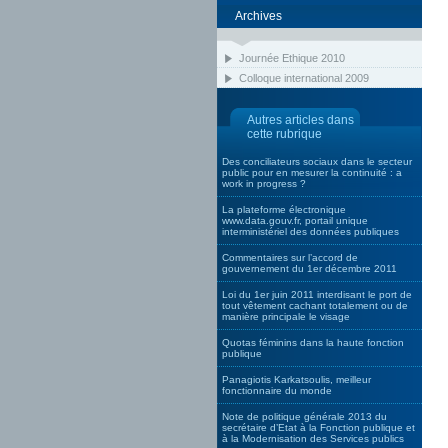
Archives
Journée Ethique 2010
Colloque international 2009
Autres articles dans
cette rubrique
Des conciliateurs sociaux dans le secteur
public pour en mesurer la continuité : a
work in progress ?
La plateforme électronique
www.data.gouv.fr, portail unique
interministériel des données publiques
Commentaires sur l’accord de
gouvernement du 1er décembre 2011
Loi du 1er juin 2011 interdisant le port de
tout vêtement cachant totalement ou de
manière principale le visage
Quotas féminins dans la haute fonction
publique
Panagiotis Karkatsoulis, meilleur
fonctionnaire du monde
Note de politique générale 2013 du
secrétaire d’Etat à la Fonction publique et
à la Modernisation des Services publics