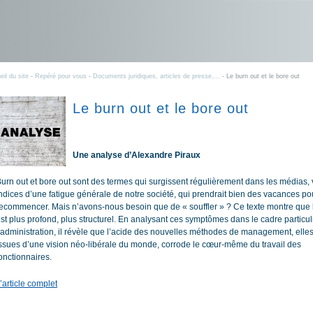
eil du site
-
Repéré pour vous
-
Documents juridiques, articles de presse,...
- Le burn out et le bore out
Le burn out et le bore out
Une analyse d’Alexandre Piraux
urn out et bore out sont des termes qui surgissent régulièrement dans les médias,
ndices d’une fatigue générale de notre société, qui prendrait bien des vacances p
ecommencer. Mais n’avons-nous besoin que de « souffler » ? Ce texte montre que 
st plus profond, plus structurel. En analysant ces symptômes dans le cadre particul
’administration, il révèle que l’acide des nouvelles méthodes de management, el
ssues d’une vision néo-libérale du monde, corrode le cœur-même du travail des
onctionnaires.
’article complet