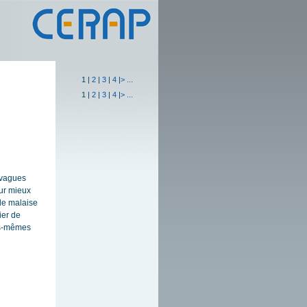
1
|
2
|
3
|
4
|
>
...
1
|
2
|
3
|
4
|
>
...
 vagues
our mieux
le malaise
ier de
les-mêmes