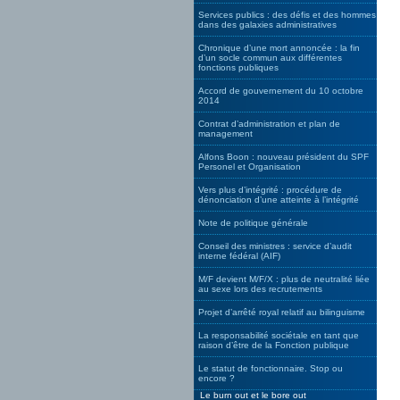
Services publics : des défis et des hommes
dans des galaxies administratives
Chronique d’une mort annoncée : la fin
d’un socle commun aux différentes
fonctions publiques
Accord de gouvernement du 10 octobre
2014
Contrat d’administration et plan de
management
Alfons Boon : nouveau président du SPF
Personel et Organisation
Vers plus d’intégrité : procédure de
dénonciation d’une atteinte à l’intégrité
Note de politique générale
Conseil des ministres : service d’audit
interne fédéral (AIF)
M/F devient M/F/X : plus de neutralité liée
au sexe lors des recrutements
Projet d’arrêté royal relatif au bilinguisme
La responsabilité sociétale en tant que
raison d’être de la Fonction publique
Le statut de fonctionnaire. Stop ou
encore ?
Le burn out et le bore out