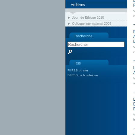
Archives
V
c
Journée Ethique 2010
Colloque international 2009
Recherche
V
c
Rss
Fil RSS du site
Fil RSS de la rubrique
V
a
V
h