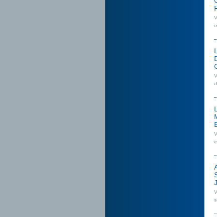
V
o
V
d
V
e
V
s