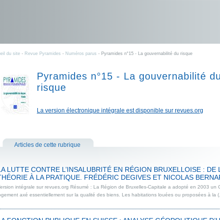
eil du site
-
Revue Pyramides
-
Numéros parus
- Pyramides n°15 - La gouvernabilité du risque
Pyramides n°15 - La gouvernabilité d
risque
La version électronique intégrale est disponible sur revues.org
Articles de cette rubrique
LA LUTTE CONTRE L’INSALUBRITÉ EN RÉGION BRUXELLOISE : DE 
THÉORIE À LA PRATIQUE. FRÉDÉRIC DEGIVES ET NICOLAS BERN
ersion intégrale sur revues.org Résumé : La Région de Bruxelles-Capitale a adopté en 2003 un
ogement axé essentiellement sur la qualité des biens. Les habitations louées ou proposées à la (.