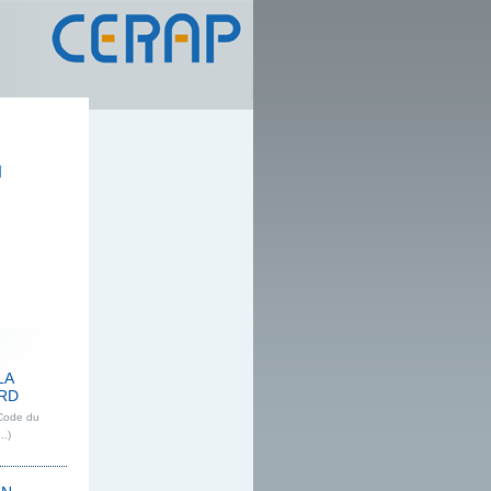
u
LA
ARD
 Code du
..)