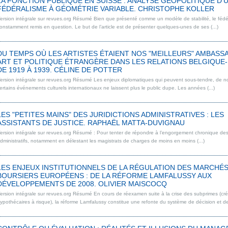
LA FONCTION PUBLIQUE EN SUISSE : ANALYSE GÉOPOLITIQUE D’
FÉDÉRALISME À GÉOMÉTRIE VARIABLE. CHRISTOPHE KOLLER
ersion intégrale sur revues.org Résumé Bien que présenté comme un modèle de stabilité, le fédé
onstamment remis en question. Le but de l’article est de présenter quelques-unes de ses (...)
DU TEMPS OÙ LES ARTISTES ÉTAIENT NOS "MEILLEURS" AMBASS
ART ET POLITIQUE ÉTRANGÈRE DANS LES RELATIONS BELGIQUE
DE 1919 À 1939. CÉLINE DE POTTER
ersion intégrale sur revues.org Résumé Les enjeux diplomatiques qui peuvent sous-tendre, de no
ertains événements culturels internationaux ne laissent plus le public dupe. Les années (...)
LES "PETITES MAINS" DES JURIDICTIONS ADMINISTRATIVES : LES
ASSISTANTS DE JUSTICE. RAPHAËL MATTA-DUVIGNAU
ersion intégrale sur revues.org Résumé : Pour tenter de répondre à l’engorgement chronique des
dministratifs, notamment en délestant les magistrats de charges de moins en moins (...)
LES ENJEUX INSTITUTIONNELS DE LA RÉGULATION DES MARCHÉ
BOURSIERS EUROPÉENS : DE LA RÉFORME LAMFALUSSY AUX
DÉVELOPPEMENTS DE 2008. OLIVIER MAISCOCQ
ersion intégrale sur revues.org Résumé En cours de réexamen suite à la crise des subprimes (cré
ypothécaires à risque), la réforme Lamfalussy constitue une refonte du système de décision et de 