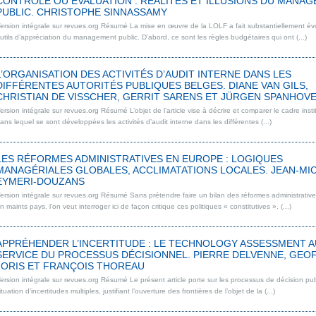
CONTRÔLE OU ÉVALUATION : RÉALITÉS ET ILLUSIONS DU MANA
PUBLIC. CHRISTOPHE SINNASSAMY
ersion intégrale sur revues.org Résumé La mise en œuvre de la LOLF a fait substantiellement évo
utils d’appréciation du management public. D’abord, ce sont les règles budgétaires qui ont (...)
L’ORGANISATION DES ACTIVITÉS D’AUDIT INTERNE DANS LES
DIFFÉRENTES AUTORITÉS PUBLIQUES BELGES. DIANE VAN GILS,
CHRISTIAN DE VISSCHER, GERRIT SARENS ET JÜRGEN SPANHOV
ersion intégrale sur revues.org Résumé L’objet de l’article vise à décrire et comparer le cadre insti
ans lequel se sont développées les activités d’audit interne dans les différentes (...)
LES RÉFORMES ADMINISTRATIVES EN EUROPE : LOGIQUES
MANAGÉRIALES GLOBALES, ACCLIMATATIONS LOCALES. JEAN-MI
EYMERI-DOUZANS
ersion intégrale sur revues.org Résumé Sans prétendre faire un bilan des réformes administrative
n maints pays, l’on veut interroger ici de façon critique ces politiques « constitutives ». (...)
APPRÉHENDER L’INCERTITUDE : LE TECHNOLOGY ASSESSMENT A
SERVICE DU PROCESSUS DÉCISIONNEL. PIERRE DELVENNE, GEO
JORIS ET FRANÇOIS THOREAU
ersion intégrale sur revues.org Résumé Le présent article porte sur les processus de décision pu
ituation d’incertitudes multiples, justifiant l’ouverture des frontières de l’objet de la (...)