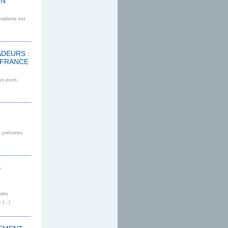
UN
ralisme est
ADEURS :
-FRANCE
s jours,
 prétoires
S
dits
(...)