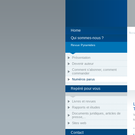
Home
Accu
Qui sommes-nous ?
Revue Pyramides
Présentation
Devenir auteur
Comment s’abonner, comment
commander
Numéros parus
Repéré pour vous
Livres et revues
Rapports et études
Documents juridiques, articles de
V
presse,...
l
Sites web
Contact