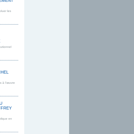
GEMENT
luer les
E
tutionnel
CHEL
s à l’œuvre
U
FFREY
blique en