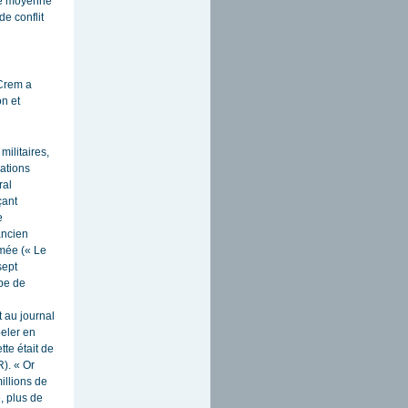
 de moyenne
e conflit
 Crem a
on et
militaires,
rations
ral
çant
e
ancien
rmée (« Le
sept
pe de
 au journal
peler en
tte était de
). « Or
illions de
, plus de