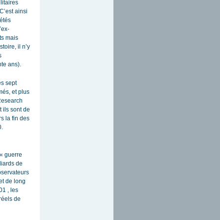
litaires
C’est ainsi
iétés
’ex-
ts mais
oire, il n’y
s
te ans).
es sept
més, et plus
 Research
t ils sont de
 la fin des
0.
 « guerre
liards de
bservateurs
et de long
1 , les
réels de