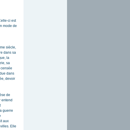
elle-ci est
 un mode de
ème siècle,
rre dans sa
que, la
rie, sa
st censée
ndue dans
ée, devoir
hèse de
er entend
t
La guerre
e
it aux
illes. Elle