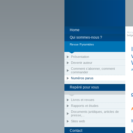
Home
Accu
belge
Qui sommes-nous ?
Revue Pyramides
Présentation
Devenir auteur
Comment s’abonner, comment
A
commander
Numéros parus
Repéré pour vous
Livres et revues
Rapports et études
Documents juridiques, articles de
presse,...
v
Sites web
Contact
V