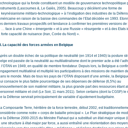
echnologique qui la fonde constituent un modèle de gouvernance technopolitique p
nstruments (Lascoumes &, Le Galès, 2005). Beaucoup y décèlent une forme de
 keynésianisme militaro-technologique » à l’instigation des industries de la Défen
méricaine en raison de la baisse des commandes de l’Etat décidée en 1993. Eto
es derniers travaux prospectifs ont tendance à confirmer les premières versions d
 … face à une Chine « émergente » et à une Russie « résurgente » et à des Etats i
 forte capacité de nuisance (Iran, Corée du Nord) ».
II. La capacité des forces armées en Belgique
près un double échec de sa politique de neutralité (en 1914 et 1940) la posture st
elge est passée de la neutralité au multilatéralisme dont le premier acte a été l’ad
 l’OTAN en 1949, en qualité de membre fondateur. Depuis lors, la Belgique a confi
ngagement multilatéral et multiplié les participations à des missions de maintien de
ans le monde. Mais de tous les pays de l’OTAN disposant d’une armée, la Belgique
ui consacre le plus faible pourcentage de ses dépenses de défense (6,5%) au
enouvellement de son matériel militaire, la plus grande part des ressources étant a
ersonnel militaire et civil (Le Soir, 11 mars 2011). Selon certains (dont la CGSP) le
e la Défense servirait principalement de variable d’ajustement budgétaire.
a Composante Terre, héritière de la force terrestre, début 2002, est traditionnellem
onsidérée comme notre « corps de bataille principal ». Le Plan stratégique de mod
e la Défense 2000-2015 du Ministre Flahaut qui a substitué un état-major unique (i
 une structure à état-major par force, a aussi entraîné une réorientation des moyen