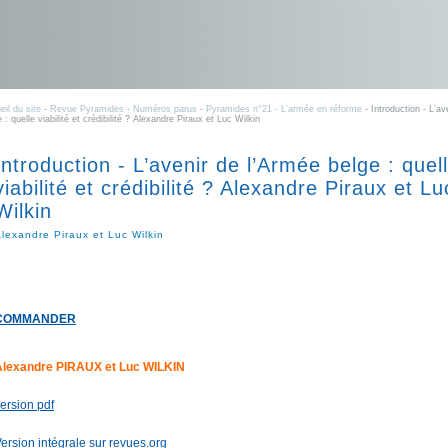
eil du site
-
Revue Pyramides
-
Numéros parus
-
Pyramides n°21 - L’armée en réforme
- Introduction - L’av
 : quelle viabilité et crédibilité ? Alexandre Piraux et Luc Wilkin
Introduction - L’avenir de l’Armée belge : quel
viabilité et crédibilité ? Alexandre Piraux et Lu
Wilkin
lexandre Piraux et Luc Wilkin
COMMANDER
Alexandre PIRAUX et Luc WILKIN
ersion pdf
ersion intégrale sur revues.org