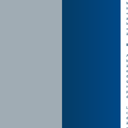
t
i
«
a
l
«
à
I
A
b
à
e
d
q
r
p
d
L
c
d
à