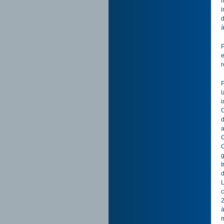
m
i
d
à
P
e
r
F
l
i
C
d
a
C
C
g
t
d
L
c
2
à
m