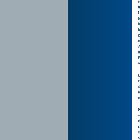
(
t
L
l
l
l
p
m
A
i
R
v
L
e
d
l
m
E
«
d
r
d
s