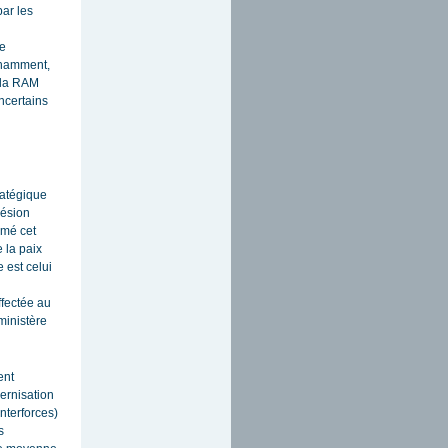
ar les
se
nnamment,
e la RAM
ncertains
ratégique
hésion
rmé cet
 la paix
 est celui
ffectée au
 ministère
ent
ernisation
nterforces)
s