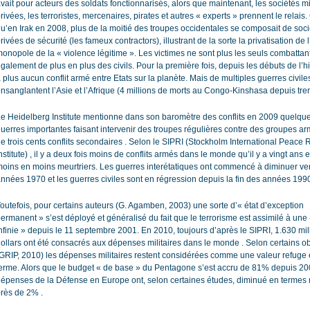
vait pour acteurs des soldats fonctionnarisés, alors que maintenant, les sociétés mi
rivées, les terroristes, mercenaires, pirates et autres « experts » prennent le relais. 
u’en Irak en 2008, plus de la moitié des troupes occidentales se composait de soc
rivées de sécurité (les fameux contractors), illustrant de la sorte la privatisation de l
onopole de la « violence légitime ». Les victimes ne sont plus les seuls combattan
galement de plus en plus des civils. Pour la première fois, depuis les débuts de l’hist
 plus aucun conflit armé entre Etats sur la planète. Mais de multiples guerres civile
nsanglantent l’Asie et l’Afrique (4 millions de morts au Congo-Kinshasa depuis tren
e Heidelberg Institute mentionne dans son baromètre des conflits en 2009 quelqu
uerres importantes faisant intervenir des troupes régulières contre des groupes ar
e trois cents conflits secondaires . Selon le SIPRI (Stockholm International Peace
nstitute) , il y a deux fois moins de conflits armés dans le monde qu’il y a vingt ans e
oins en moins meurtriers. Les guerres interétatiques ont commencé à diminuer vers
nnées 1970 et les guerres civiles sont en régression depuis la fin des années 199
outefois, pour certains auteurs (G. Agamben, 2003) une sorte d’« état d’exception
ermanent » s’est déployé et généralisé du fait que le terrorisme est assimilé à une
nfinie » depuis le 11 septembre 2001. En 2010, toujours d’après le SIPRI, 1.630 mil
ollars ont été consacrés aux dépenses militaires dans le monde . Selon certains o
GRIP, 2010) les dépenses militaires restent considérées comme une valeur refuge 
erme. Alors que le budget « de base » du Pentagone s’est accru de 81% depuis 200
épenses de la Défense en Europe ont, selon certaines études, diminué en termes 
rès de 2% .