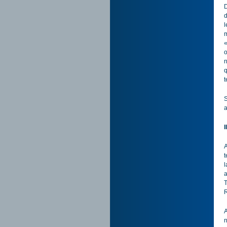
D
d
l
m
«
o
n
q
t
S
a
I
A
t
l
a
T
R
A
n