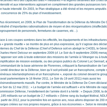
écanisés vers des capacités dites « médianes » et légères destinées aux crises
ntensité et aux interventions agissant en complément des grandes puissances lors d
e haute intensité. En 2003, le Plan stratégique a été révisé et les moyens amputés
 concurrence de 25% du plan d’investissement.
lus récemment, en 2009, le Plan de Transformation de la Défense du Ministre De
ntraîné d’importantes rationalisations de moyen et des réorganisations (réaffectati
egroupement de personnels, fermetures de casernes, etc…).
ace à ces coupes sombres dans les effectifs, les équipements et les infrastructures 
a « grande muette » se montre de plus en plus expressive, qu’il s’agisse des décla
nternes du Chef de la Défense (Chief of Defence soit en abrégé le CHOD), le Géné
harles-Henri Delcour en septembre 2009 (cf. Le Soir du 9 septembre 2009) mena
’apposer son veto à toute extension des missions de l’armée à l’étranger ou à tout
mplification de mission existante, ou des propos publics du Colonel Luc Gennart, 
ommandant de la base aérienne de Florennes, critiquant la flamandisation de l’a
omité directeur de la Défense, bien qu’il soit présidé par un francophone, compte 
énéraux néerlandophones et un francophone », exposé du colonel devant le grou
ravail parlementaire le 16 février 2011, Le Soir du 19 avril 2011) mais aussi les
ésinvestissements massifs. Par contre, le Ministre de la Défense De Crem déclarait
e Soir du 12 mai 2011 : « Le budget de l’armée est suffisant » et le Ministre de rap
ommission Défense, l’endettement de l’armée dont il a hérité : « Depuis 2008, la de
,195 milliards sur un budget de 2,7 milliards » (5ème rang du budget fédéral, NDLR
 partir de 2012, pour la première fois en quinze ans, nous allons disposer de 200 m
arges créées sur nos propres moyens, grâce à nos économies ». Selon le ministre