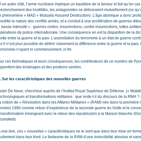
’un autre côté, l’arme nucléaire implique un équilibre de la terreur et fait qu’en cas
éclenchement des hostilités, les antagonistes se détruiraient mutuellement (ce qu
e phénomène « MAD » Mutually Assured Destruction). L’âge atomique a donc pro
odifié la nature des conflits armés, et a conduit à une prolifération de guerres dite
 basse intensité » : guerres civiles, insurrections, contre insurrections, luttes antiter
pérations de police internationale. Une conséquence en est la disparition de la di
ette entre la guerre et la paix. L’assimilation du terrorisme à un état de guerre confor
u’il n’est plus possible de définir clairement la différence entre la guerre et la paix, 
errorisme n’ayant ni commencement, ni fin.
ur ces thématiques et leurs conséquences, les contributeurs de ce numéro de Py
pportent des éclairages et des postions variées.
I. Sur les caractéristiques des nouvelles guerres
lain De Neve, chercheur auprès de l’Institut Royal Supérieur de Défense, (« Mutat
echnologiques et transformations militaires : que reste-t-il du discours de la RMA ?
a notion de « Révolution dans les Affaires Militaires » (RAM) née dans la première 
nnées 1990 comme retour d’expérience de la seconde guerre du Golfe et le conce
ransformation émergeant avec le retour des républicains à la Maison blanche (Do
umsfeld).
 vrai dire, ces « nouvelles » caractéristiques ne le sont que dans leur mise en form
ullement dans leur fond. Le fantasme de la RAM d’une invincibilité absolue et sans