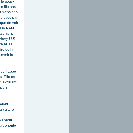
 la sous-
 mille ans.
 dimensions
éployés par
sque de voir
de la RAM
issement
 Navy, U.S.
re et les
dre de la
savoir la
 de frappe
s. Elle est
en excluant
ution
étant
a culture
le
u profit
 réorienté