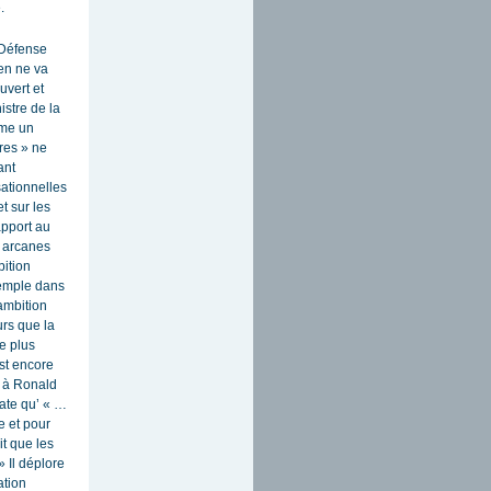
.
 Défense
ien ne va
uvert et
istre de la
mme un
res » ne
ant
sationnelles
t sur les
apport au
es arcanes
bition
xemple dans
’ambition
urs que la
e plus
est encore
s à Ronald
tate qu’ « …
e et pour
it que les
 Il déplore
ation