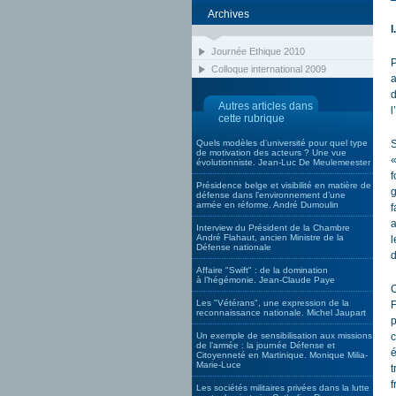
Archives
I
Journée Ethique 2010
P
Colloque international 2009
a
d
Autres articles dans
l
cette rubrique
Quels modèles d’université pour quel type
S
de motivation des acteurs ? Une vue
«
évolutionniste. Jean-Luc De Meulemeester
f
Présidence belge et visibilité en matière de
g
défense dans l’environnement d’une
armée en réforme. André Dumoulin
f
a
Interview du Président de la Chambre
André Flahaut, ancien Ministre de la
l
Défense nationale
d
Affaire "Swift" : de la domination
à l’hégémonie. Jean-Claude Paye
C
Les "Vétérans", une expression de la
F
reconnaissance nationale. Michel Jaupart
p
Un exemple de sensibilisation aux missions
c
de l’armée : la journée Défense et
é
Citoyenneté en Martinique. Monique Milia-
Marie-Luce
t
f
Les sociétés militaires privées dans la lutte