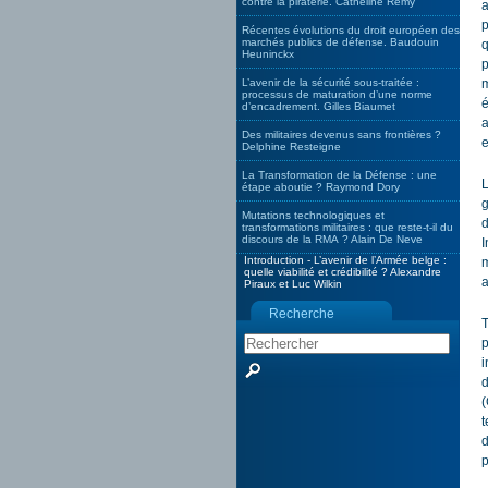
contre la piraterie. Catheline Remy
a
p
Récentes évolutions du droit européen des
marchés publics de défense. Baudouin
q
Heuninckx
p
L’avenir de la sécurité sous-traitée :
m
processus de maturation d’une norme
é
d’encadrement. Gilles Biaumet
a
Des militaires devenus sans frontières ?
e
Delphine Resteigne
La Transformation de la Défense : une
L
étape aboutie ? Raymond Dory
g
Mutations technologiques et
d
transformations militaires : que reste-t-il du
discours de la RMA ? Alain De Neve
I
Introduction - L’avenir de l’Armée belge :
m
quelle viabilité et crédibilité ? Alexandre
a
Piraux et Luc Wilkin
Recherche
T
p
i
d
(
t
d
p