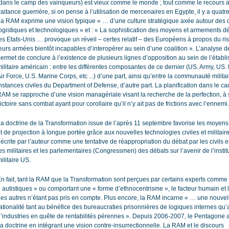
dans le camp des vainqueurs) est vieux comme le monde ; tout comme le recours à
raitance guerrière, si on pense à l’utilisation de mercenaires en Egypte, il y a quatre
a RAM exprime une vision typique « … d’une culture stratégique axée autour des
ogistiques et technologiques » et : « La sophistication des moyens et armements d
es Etats-Unis … provoque un réveil – certes relatif – des Européens à propos du ri
eurs armées bientôt incapables d’interopérer au sein d’une coalition ». L’analyse 
ermet de conclure à l’existence de plusieurs lignes d’opposition au sein de l’établ
ilitaire américain : entre les différentes composantes de ce dernier (US. Army, US.
ir Force, U.S. Marine Corps, etc ...) d’une part, ainsi qu’entre la communauté militai
nstances civiles du Department of Defense, d’autre part. La planification dans le ca
AM se rapproche d’une vision managériale visant la recherche de la perfection, à 
ictoire sans combat ayant pour corollaire qu’il n’y ait pas de frictions avec l’ennemi.
a doctrine de la Transformation issue de l’après 11 septembre favorise les moyens
t de projection à longue portée grâce aux nouvelles technologies civiles et militaire
écrite par l’auteur comme une tentative de réappropriation du débat par les civils 
es militaires et les parlementaires (Congressmen) des débats sur l’avenir de l’instit
ilitaire US.
n fait, tant la RAM que la Transformation sont perçues par certains experts comme 
 autistiques » ou comportant une « forme d’ethnocentrisme », le facteur humain et l
es autres n’étant pas pris en compte. Plus encore, la RAM incarne « … une nouvel
ationalité tant au bénéfice des bureaucraties prisonnières de logiques internes qu’a
’industries en quête de rentabilités pérennes ». Depuis 2006-2007, le Pentagone a
a doctrine en intégrant une vision contre-insurrectionnelle. La RAM et le discours