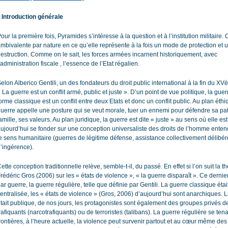
. Introduction générale
our la première fois, Pyramides s’intéresse à la question et à l’institution militaire. C
mbivalente par nature en ce qu’elle représente à la fois un mode de protection et
estruction. Comme on le sait, les forces armées incarnent historiquement, avec
’administration fiscale , l’essence de l’Etat régalien.
elon Alberico Gentili, un des fondateurs du droit public international à la fin du XV
 La guerre est un conflit armé, public et juste ». D’un point de vue politique, la gue
orme classique est un conflit entre deux Etats et donc un conflit public. Au plan éthi
uerre appelle une posture qui se veut morale, tuer un ennemi pour défendre sa pat
amille, ses valeurs. Au plan juridique, la guerre est dite « juste » au sens où elle e
ujourd’hui se fonder sur une conception universaliste des droits de l’homme ente
e sens humanitaire (guerres de légitime défense, assistance collectivement délibér
’ingérence).
ette conception traditionnelle relève, semble-t-il, du passé. En effet si l’on suit la t
rédéric Gros (2006) sur les « états de violence », « la guerre disparaît ». Ce derni
ar guerre, la guerre régulière, telle que définie par Gentili. La guerre classique étai
entralisée, les « états de violence » (Gros, 2006) d’aujourd’hui sont anarchiques. 
tait publique, de nos jours, les protagonistes sont également des groupes privés d
rafiquants (narcotrafiquants) ou de terroristes (talibans). La guerre régulière se tena
rontières, à l’heure actuelle, la violence peut survenir partout et au cœur même des v