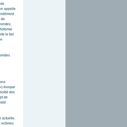
 de
’on appelle
fondément
s de
roristes,
chotomie
te le fait
le
ramides
ions
 ») évoque
moitié des
pt de
nald
e actuelle,
 victimes