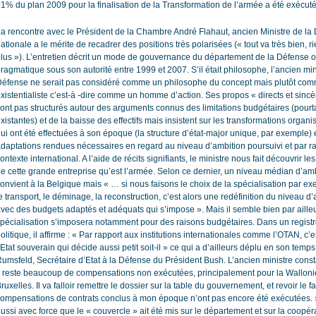
1% du plan 2009 pour la finalisation de la Transformation de l’armée a été exécuté
a rencontre avec le Président de la Chambre André Flahaut, ancien Ministre de la
ationale a le mérite de recadrer des positions très polarisées (« tout va très bien, r
lus »). L’entretien décrit un mode de gouvernance du département de la Défense o
ragmatique sous son autorité entre 1999 et 2007. S’il était philosophe, l’ancien min
éfense ne serait pas considéré comme un philosophe du concept mais plutôt co
xistentialiste c’est-à -dire comme un homme d’action. Ses propos « directs et sincè
ont pas structurés autour des arguments connus des limitations budgétaires (pourt
xistantes) et de la baisse des effectifs mais insistent sur les transformations organi
ui ont été effectuées à son époque (la structure d’état-major unique, par exemple) e
daptations rendues nécessaires en regard au niveau d’ambition poursuivi et par r
ontexte international. A l’aide de récits signifiants, le ministre nous fait découvrir l
e cette grande entreprise qu’est l’armée. Selon ce dernier, un niveau médian d’am
onvient à la Belgique mais « … si nous faisons le choix de la spécialisation par e
e transport, le déminage, la reconstruction, c’est alors une redéfinition du niveau d
vec des budgets adaptés et adéquats qui s’impose ». Mais il semble bien par aille
pécialisation s’imposera notamment pour des raisons budgétaires. Dans un registr
olitique, il affirme : « Par rapport aux institutions internationales comme l’OTAN, c’
’Etat souverain qui décide aussi petit soit-il » ce qui a d’ailleurs déplu en son temp
umsfeld, Secrétaire d’Etat à la Défense du Président Bush. L’ancien ministre cons
l reste beaucoup de compensations non exécutées, principalement pour la Walloni
ruxelles. Il va falloir remettre le dossier sur la table du gouvernement, et revoir le fa
ompensations de contrats conclus à mon époque n’ont pas encore été exécutées. »
ussi avec force que le « couvercle » ait été mis sur le département et sur la coopér