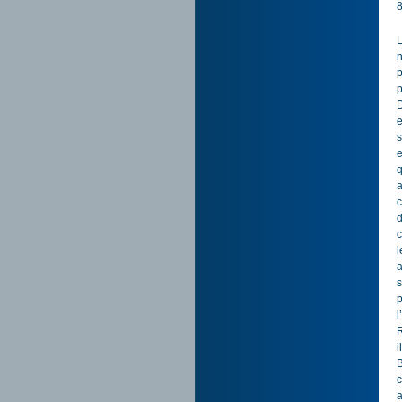
8
L
n
p
p
D
e
s
e
q
a
c
d
c
l
a
s
p
l
R
i
B
c
a