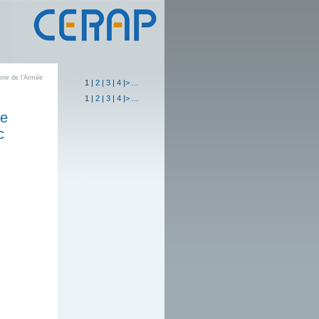
enir de l’Armée
1
|
2
|
3
|
4
|
>
...
1
|
2
|
3
|
4
|
>
...
le
c