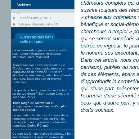
chômeurs complets qui d
Archives
suscite toujours des réa
« chasse aux chômeurs » 
Journée Ethique 2010
bénéfique et social-démo
Colloque international 2009
chercheurs d’emploi » po
Autres articles dans
qui se seront succédés a
cette rubrique
entrée en vigueur, le pl
La modernisation participative vue d’en
le nomme ses exécutants)
bas : entre militantisme et malaise
identitaire. Alice Mazeaud
Dans cet article, nous co
Transformation de l’administration de
partiaux), publiés ou non
l’équipement et des déplacements en une
organisation dénommée "Bruxelles
de ces éléments, épars e
Mobilité" et orientée projets. Jean-Claude
Moureau, Marc Bogaert et Maryse
d’approfondir la compréh
Bellemont
qui, d’une part, présent
La qualité à Jette : une démarche bottom
up ou top down ? Bernadette Jambe et
heureuse d’une sécurité 
Yves Van Parys
ceux qui, d’autre part, y
Bilan mitigé de l’activation du
comportement de recherche d’emploi.
droits sociaux.
Michael Lebrun
La régulation locale des réformes de la
formation professionnelle en France.
L’exemple d’un organisme de formation
francilien. Cédric Frétigné
Ce que les fonctionnaires municipaux font
aux réformes : la mise en oeuvre de