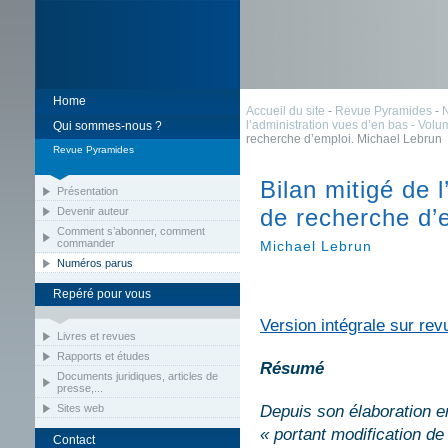
Home
Accueil du site
-
Revue Pyramides
-
l’administration vues d’en bas - Volum
Qui sommes-nous ?
recherche d’emploi. Michael Lebrun
Revue Pyramides
Bilan mitigé de 
Présentation
de recherche d’
Devenir auteur
Comment s’abonner, comment
commander
Michael Lebrun
Numéros parus
Repéré pour vous
Version intégrale sur rev
Livres et revues
Rapports et études
Résumé
Documents juridiques, articles de
presse,...
Sites web
Depuis son élaboration en 
« portant modification d
Contact