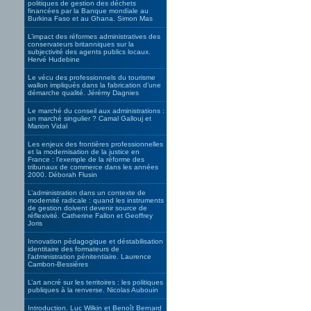
politiques de gestion des déchets
financées par la Banque mondiale au
Burkina Faso et au Ghana. Simon Mas
L’impact des réformes administratives des
conservateurs britanniques sur la
subjectivité des agents publics locaux.
Hervé Hudebine
Le vécu des professionnels du tourisme
wallon impliqués dans la fabrication d’une
démarche qualité. Jérémy Dagnies
Le marché du conseil aux administrations :
un marché singulier ? Camal Gallouj et
Marion Vidal
Les enjeux des frontières professionnelles
et la modernisation de la justice en
France : l’exemple de la réforme des
tribunaux de commerce dans les années
2000. Déborah Flusin
L’administration dans un contexte de
modernité radicale : quand les instruments
de gestion doivent devenir source de
réflexivité. Catherine Fallon et Geoffrey
Joris
Innovation pédagogique et déstabilisation
identitaire des formateurs de
l’administration pénitentiaire. Laurence
Cambon-Bessières
L’art ancré sur les territoires : les politiques
publiques à la renverse. Nicolas Aubouin
Introduction. Luc Wilkin et Benoît Bernard