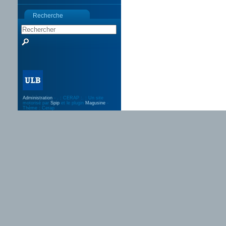
Recherche
Administration
- . : CERAP :. : Un site
motorisé par
Spip
et le plugin
Magusine
-
Thème : Cerap