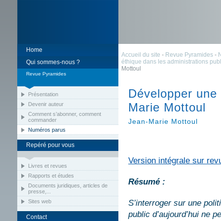
Home
Accueil du site
-
Revue Pyramides
-
éthique dans les administrations pub
Qui sommes-nous ?
Mottoul
Revue Pyramides
Développer une p
Présentation
Marie Mottoul
Devenir auteur
Comment s’abonner, comment
commander
Jean-Marie Mottoul
Numéros parus
Repéré pour vous
Version intégrale sur rev
Livres et revues
Rapports et études
Résumé :
Documents juridiques, articles de
presse,...
Sites web
S’interroger sur une polit
public d’aujourd’hui ne p
Contact