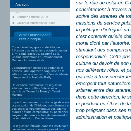
sur le rôle de celui-ci. 
Archives
concrètement à travers de
active des attentes de to
Journée Ethique 2010
missions du service publ
Colloque international 2009
la politique d’intégrité u
Autres articles dans
c’est convenir qu’elle doi
cette rubrique
moral dicté par l’autorité
Code déontologique - code éthique
stimulant des comporteme
à l’usage des institutions scientifiques du
SPF Santé publique, Sécurité de la
responsabilité. Cette pri
Chaîne alimentaire et Environnement.
Martine Goossens et alii.
culture du devoir de son
L’administration belge des douanes et
nos différents rôles, et 
accises : une approche singulière de la
lutte contre la corruption. Julien de Meeûs
qui aide à transcender les
d’Argenteuil et Nathalie Bailly
émergent tout naturellem
Un exemple britannique de régulation
éthique : les conflits d’intérêt et la
arbitrer entre des attent
technique "Value for Money". Yseult
Marique
dans cette direction, le 
Impact des nouveaux outils de gestion sur
cependant un éthos de la
la perception de l’éthique, des dilemmes et
des choix comportementaux des agents
trop prégnant dans ses re
publics : étude comparative du personnel
soignant de deux centres de traitement et
administration et politiqu
de réhabilitation. Carole Wyser
La régulation éthique dans les institutions
communautaires : des principes et des