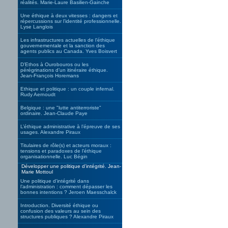
réalités. Marie-Laure Basilien-Gainche
Une éthique à deux vitesses : dangers et
répercussions sur l’identité professionnelle.
Lyse Langlois
Les infrastructures actuelles de l’éthique
gouvernementale et la sanction des
agents publics au Canada. Yves Boisvert
D’Ethos à Ourobouros ou les
pérégrinations d’un itinéraire éthique.
Jean-François Horemans
Ethique et politique : un couple infernal.
Rudy Aernoudt
Belgique : une "lutte antiterroriste"
ordinaire. Jean-Claude Paye
L’éthique administrative à l’épreuve de ses
usages. Alexandre Piraux
Titulaires de rôle(s) et acteurs moraux :
tensions et paradoxes de l’éthique
organisationnelle. Luc Bégin
Développer une politique d’intégrité. Jean-
Marie Mottoul
Une politique d’intégrité dans
l’administration : comment dépasser les
bonnes intentions ? Jeroen Maesschalck
Introduction. Diversité éthique ou
confusion des valeurs au sein des
structures publiques ? Alexandre Piraux