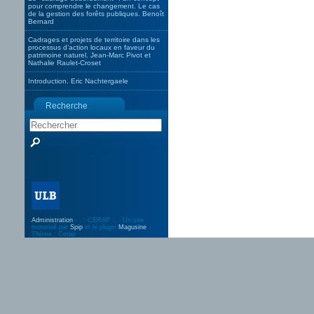
pour comprendre le changement. Le cas
de la gestion des forêts publiques. Benoît
Bernard
Cadrages et projets de territoire dans les
processus d’action locaux en faveur du
patrimoine naturel. Jean-Marc Pivot et
Nathalie Raulet-Croset
Introduction. Eric Nachtergaele
Recherche
Administration
- . : CERAP :. : Un site
motorisé par
Spip
et le plugin
Magusine
-
Thème : Cerap