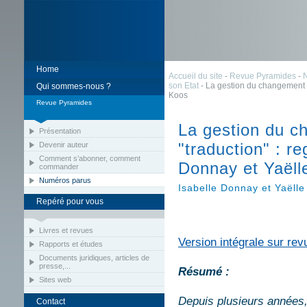
Home
Accueil du site
-
Revue Pyramides
-
son Etat
- La gestion du changement pa
Qui sommes-nous ?
Koos
Revue Pyramides
La gestion du c
Présentation
"traduction" : re
Devenir auteur
Comment s’abonner, comment
Donnay et Yaëll
commander
Numéros parus
Isabelle Donnay et Yaëll
Repéré pour vous
Livres et revues
Version intégrale sur rev
Rapports et études
Documents juridiques, articles de
presse,...
Résumé :
Sites web
Depuis plusieurs années, 
Contact