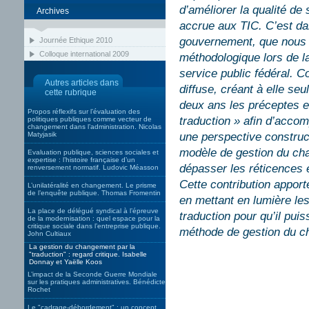
d’améliorer la qualité de
Archives
accrue aux TIC. C’est da
gouvernement, que nous 
Journée Ethique 2010
Colloque international 2009
méthodologique lors de l
service public fédéral. C
Autres articles dans
diffuse, créant à elle se
cette rubrique
deux ans les préceptes et
Propos réflexifs sur l’évaluation des
traduction » afin d’acco
politiques publiques comme vecteur de
changement dans l’administration. Nicolas
Matyjasik
une perspective construc
modèle de gestion du ch
Evaluation publique, sciences sociales et
expertise : l’histoire française d’un
dépasser les réticences e
renversement normatif. Ludovic Méasson
Cette contribution apport
L’unilatéralité en changement. Le prisme
de l’enquête publique. Thomas Fromentin
en mettant en lumière les
La place de délégué syndical à l’épreuve
traduction pour qu’il pui
de la modernisation : quel espace pour la
critique sociale dans l’entreprise publique.
méthode de gestion du 
John Cultiaux
La gestion du changement par la
"traduction" : regard critique. Isabelle
Donnay et Yaëlle Koos
L’impact de la Seconde Guerre Mondiale
sur les pratiques administratives. Bénédicte
Rochet
Le "cadrage-débordement" : un concept