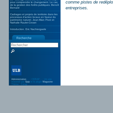
comme pistes de redéploi
pour comprendre le changement. Le cas
de la gestion des forêts publiques. Benoît
entreprises.
Bernard
Cadrages et projets de territoire dans les
processus d’action locaux en faveur du
patrimoine naturel. Jean-Marc Pivot et
Nathalie Raulet-Croset
Introduction. Eric Nachtergaele
Recherche
Administration
- . : CERAP :. : Un site
motorisé par
Spip
et le plugin
Magusine
-
Thème : Cerap