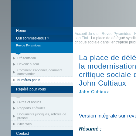
Home
Accueil du site
-
Revue Pyramides
-
son Etat
- La place de délégué syndic
Qui sommes-nous ?
critique sociale dans l’entreprise pub
Revue Pyramides
La place de délé
Présentation
la modernisation
Devenir auteur
Comment s’abonner, comment
critique sociale 
commander
Numéros parus
John Cultiaux
Repéré pour vous
John Cultiaux
Livres et revues
Rapports et études
Documents juridiques, articles de
Version intégrale sur rev
presse,...
Sites web
Résumé :
Contact