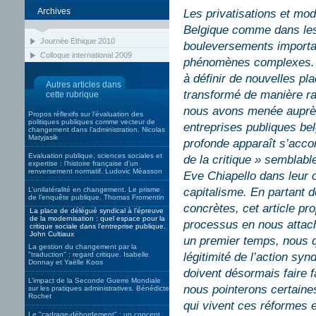
Archives
Les privatisations et mod
Belgique comme dans les 
Journée Ethique 2010
bouleversements importa
Colloque international 2009
phénomènes complexes. D
à définir de nouvelles pla
Autres articles dans
transformé de manière rad
cette rubrique
nous avons menée auprès 
Propos réflexifs sur l’évaluation des
politiques publiques comme vecteur de
entreprises publiques be
changement dans l’administration. Nicolas
Matyjasik
profonde apparaît s’acc
Evaluation publique, sciences sociales et
de la critique » semblabl
expertise : l’histoire française d’un
renversement normatif. Ludovic Méasson
Eve Chiapello dans leur o
L’unilatéralité en changement. Le prisme
capitalisme. En partant 
de l’enquête publique. Thomas Fromentin
concrètes, cet article pr
La place de délégué syndical à l’épreuve
de la modernisation : quel espace pour la
processus en nous attach
critique sociale dans l’entreprise publique.
John Cultiaux
un premier temps, nous q
La gestion du changement par la
"traduction" : regard critique. Isabelle
légitimité de l’action sy
Donnay et Yaëlle Koos
doivent désormais faire 
L’impact de la Seconde Guerre Mondiale
nous pointerons certaine
sur les pratiques administratives. Bénédicte
Rochet
qui vivent ces réformes e
Le "cadrage-débordement" : un concept