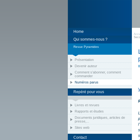
Home
Accu
Seco
Qui sommes-nous ?
Revue Pyramides
Présentation
Devenir auteur
Comment s’abonner, comment
commander
Numéros parus
V
Repéré pour vous
Livres et revues
Rapports et études
L
Documents juridiques, articles de
p
presse,...
l
Sites web
s
s
Contact