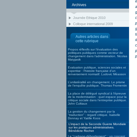
é
Archives
a
g
c
Journée Ethique 2010
p
Colloque international 2009
g
t
Autres articles dans
d
cette rubrique
c
Propos réflexifs sur l’évaluation des
p
politiques publiques comme vecteur de
p
changement dans l’administration. Nicolas
Matyjasik
Evaluation publique, sciences sociales et
expertise : l’histoire française d’un
renversement normatif. Ludovic Méasson
L’unilatéralité en changement. Le prisme
de l’enquête publique. Thomas Fromentin
La place de délégué syndical à l’épreuve
de la modernisation : quel espace pour la
critique sociale dans l’entreprise publique.
John Cultiaux
La gestion du changement par la
"traduction" : regard critique. Isabelle
Donnay et Yaëlle Koos
L’impact de la Seconde Guerre Mondiale
sur les pratiques administratives.
Bénédicte Rochet
Le "cadrage-débordement" : un concept