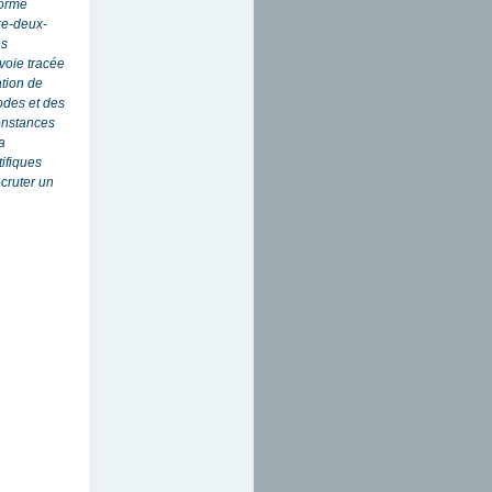
forme
re-deux-
es
 voie tracée
ation de
odes et des
constances
la
tifiques
cruter un