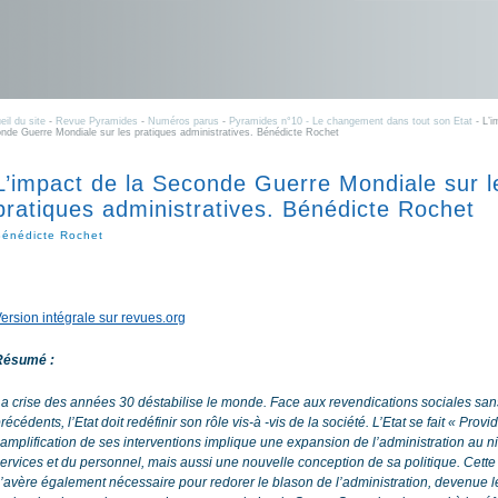
eil du site
-
Revue Pyramides
-
Numéros parus
-
Pyramides n°10 - Le changement dans tout son Etat
- L’i
nde Guerre Mondiale sur les pratiques administratives. Bénédicte Rochet
L’impact de la Seconde Guerre Mondiale sur l
pratiques administratives. Bénédicte Rochet
Bénédicte Rochet
ersion intégrale sur revues.org
Résumé :
a crise des années 30 déstabilise le monde. Face aux revendications sociales san
récédents, l’Etat doit redéfinir son rôle vis-à -vis de la société. L’Etat se fait « Prov
’amplification de ses interventions implique une expansion de l’administration au 
ervices et du personnel, mais aussi une nouvelle conception de sa politique. Cette
’avère également nécessaire pour redorer le blason de l’administration, devenue 