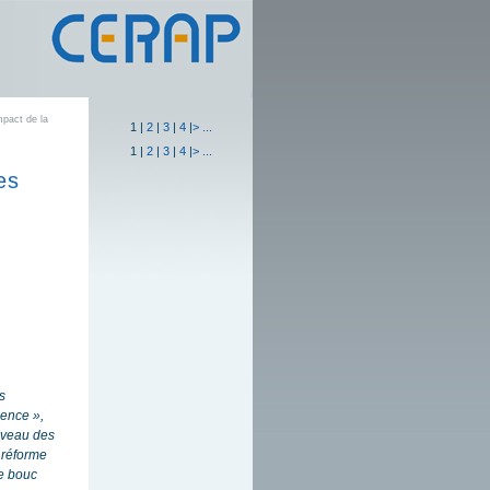
mpact de la
1
|
2
|
3
|
4
|
>
...
1
|
2
|
3
|
4
|
>
...
es
s
idence »,
niveau des
 réforme
le bouc