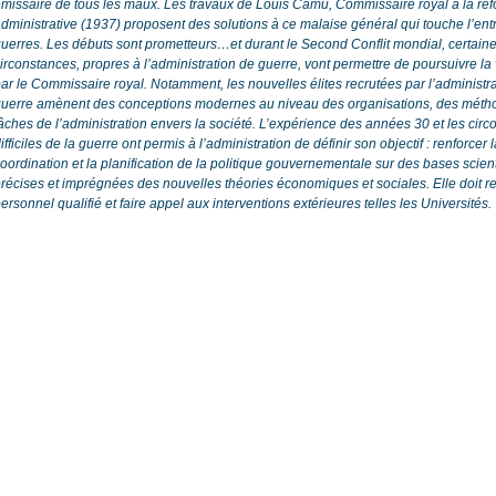
missaire de tous les maux. Les travaux de Louis Camu, Commissaire royal à la ré
dministrative (1937) proposent des solutions à ce malaise général qui touche l’ent
uerres. Les débuts sont prometteurs…et durant le Second Conflit mondial, certain
irconstances, propres à l’administration de guerre, vont permettre de poursuivre la
ar le Commissaire royal. Notamment, les nouvelles élites recrutées par l’administr
uerre amènent des conceptions modernes au niveau des organisations, des méth
âches de l’administration envers la société. L’expérience des années 30 et les cir
ifficiles de la guerre ont permis à l’administration de définir son objectif : renforcer 
oordination et la planification de la politique gouvernementale sur des bases scien
récises et imprégnées des nouvelles théories économiques et sociales. Elle doit re
ersonnel qualifié et faire appel aux interventions extérieures telles les Universités.