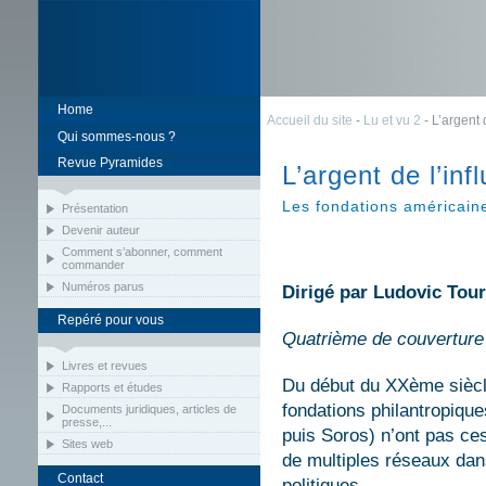
Home
Accueil du site
-
Lu et vu 2
- L’argent 
Qui sommes-nous ?
Revue Pyramides
L’argent de l’inf
Les fondations américain
Présentation
Devenir auteur
Comment s’abonner, comment
commander
Numéros parus
Dirigé par Ludovic Tou
Repéré pour vous
Quatrième de couverture
Livres et revues
Du début du XXème siècle
Rapports et études
fondations philantropiqu
Documents juridiques, articles de
presse,...
puis Soros) n’ont pas ces
Sites web
de multiples réseaux dans 
Contact
politiques.