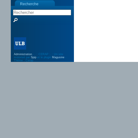
Recherche
Administration
- . : CERAP :. : Un site
motorisé par
Spip
et le plugin
Magusine
-
Thème : Cerap