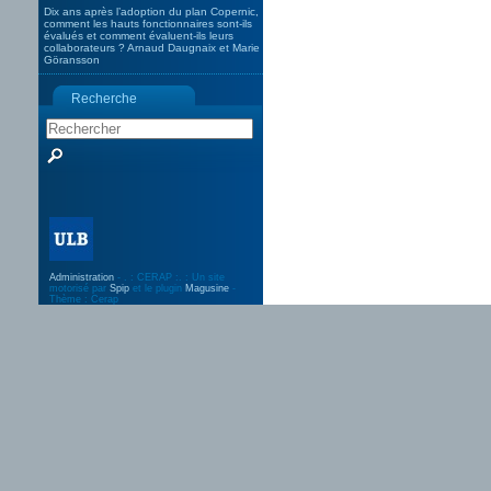
Dix ans après l’adoption du plan Copernic,
comment les hauts fonctionnaires sont-ils
évalués et comment évaluent-ils leurs
collaborateurs ? Arnaud Daugnaix et Marie
Göransson
Recherche
Administration
- . : CERAP :. : Un site
motorisé par
Spip
et le plugin
Magusine
-
Thème : Cerap