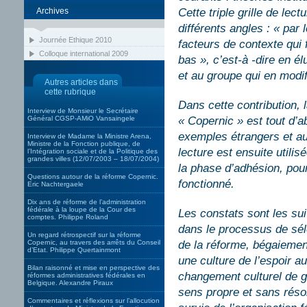
Archives
Cette triple grille de lec
différents angles : « par l
Journée Ethique 2010
facteurs de contexte qui f
Colloque international 2009
bas », c’est-à -dire en él
et au groupe qui en modif
Autres articles dans
cette rubrique
Dans cette contribution, 
Interview de Monsieur le Secrétaire
Général CGSP-AMiO Vansaingele
« Copernic » est tout d’
exemples étrangers et au
Interview de Madame la Ministre Arena,
Ministre de la Fonction publique, de
lecture est ensuite utilis
l’Intégration sociale et de la Politique des
grandes villes (12/07/2003 – 18/07/2004)
la phase d’adhésion, pou
Questions autour de la réforme Copernic.
fonctionné.
Eric Nachtergaele
Dix ans de réforme de l’administration
fédérale à la loupe de la Cour des
Les constats sont les su
comptes. Philippe Roland
dans le processus de séle
Un regard rétrospectif sur la réforme
Copernic, au travers des arrêts du Conseil
de la réforme, bégaiemen
d’Etat. Philippe Quertainmont
une culture de l’espoir a
Bilan raisonné et mise en perspective des
changement culturel de g
réformes administratives fédérales en
Belgique. Alexandre Piraux
sens propre et sans réso
Commentaires et réflexions sur l’allocution