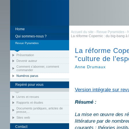
Home
Accueil du site
-
Revue Pyramides
-
La réforme Copernic : du big-bang à 
Qui sommes-nous ?
Revue Pyramides
La réforme Coper
Présentation
"culture de l’es
Devenir auteur
Anne Drumaux
Comment s’abonner, comment
commander
Numéros parus
Repéré pour vous
Version intégrale sur rev
Livres et revues
Résumé :
Rapports et études
Documents juridiques, articles de
presse,...
La mise en œuvre des réf
Sites web
littérature par de nombre
Contact
courants : théories institu