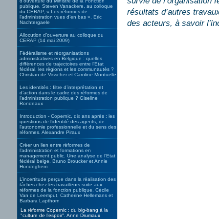
survie de l’organisation 
d’ouverture du Ministre de la Fonction
publique, Steven Vanackere, au colloque
résultats d’autres travau
du CERAP, « Les réformes de
l’administration vues d’en bas ». Eric
des acteurs, à savoir l’i
Nachtergaele
Allocution d’ouverture au colloque du
CERAP (14 mai 2009)
Fédéralisme et réorganisations
administratives en Belgique : quelles
différences de trajectoires entre l’Etat
fédéral, les régions et les communautés ?
Christian de Visscher et Caroline Montuelle
Les identités : filtre d’interprétation et
d’action dans le cadre des réformes de
l’administration publique ? Giseline
Rondeaux
Introduction - Copernic, dix ans après : les
questions de l’identité des agents, de
l’autonomie professionnelle et du sens des
réformes. Alexandre Piraux
Créer un lien entre réformes de
l’administration et formations en
management public. Une analyse de l’Etat
fédéral belge. Bruno Broucker et Annie
Hondeghem
L’incertitude perçue dans la réalisation des
tâches chez les travailleurs suite aux
réformes de la fonction publique. Cécile
Van de Leemput, Catherine Hellemans et
Barbara Lapthorn
La réforme Copernic : du big-bang à la
"culture de l’espoir". Anne Drumaux