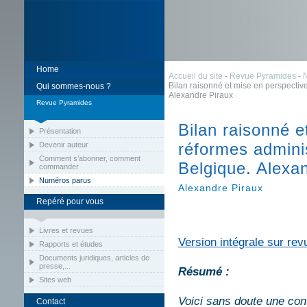
Home
Accueil du site
-
Revue Pyramides
-
Bilan raisonné et mise en perspectiv
Qui sommes-nous ?
Alexandre Piraux
Revue Pyramides
Bilan raisonné e
Présentation
réformes adminis
Devenir auteur
Comment s’abonner, comment
Belgique. Alexa
commander
Numéros parus
Alexandre Piraux
Repéré pour vous
Livres et revues
Version intégrale sur rev
Rapports et études
Documents juridiques, articles de
presse,...
Résumé :
Sites web
Voici sans doute une con
Contact