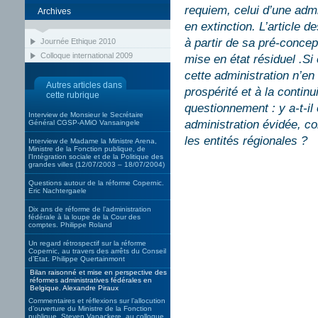
requiem, celui d’une adm
Archives
en extinction. L’article d
à partir de sa pré-concep
Journée Ethique 2010
Colloque international 2009
mise en état résiduel .Si
cette administration n’en 
Autres articles dans
prospérité et à la continu
cette rubrique
questionnement : y a-t-il
Interview de Monsieur le Secrétaire
administration évidée, co
Général CGSP-AMiO Vansaingele
les entités régionales ?
Interview de Madame la Ministre Arena,
Ministre de la Fonction publique, de
l’Intégration sociale et de la Politique des
grandes villes (12/07/2003 – 18/07/2004)
Questions autour de la réforme Copernic.
Eric Nachtergaele
Dix ans de réforme de l’administration
fédérale à la loupe de la Cour des
comptes. Philippe Roland
Un regard rétrospectif sur la réforme
Copernic, au travers des arrêts du Conseil
d’Etat. Philippe Quertainmont
Bilan raisonné et mise en perspective des
réformes administratives fédérales en
Belgique. Alexandre Piraux
Commentaires et réflexions sur l’allocution
d’ouverture du Ministre de la Fonction
publique, Steven Vanackere, au colloque