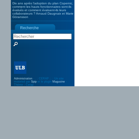
Dix ans après l’adoption du plan Copernic,
comment les hauts fonctionnaires sont-ils
évalués et comment évaluent-ils leurs
collaborateurs ? Arnaud Daugnaix et Marie
Göransson
Recherche
Administration
- . : CERAP :. : Un site
motorisé par
Spip
et le plugin
Magusine
-
Thème : Cerap