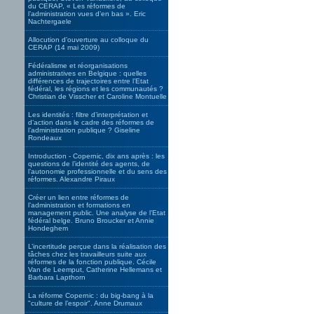
du CERAP, « Les réformes de
l’administration vues d’en bas ». Eric
Nachtergaele
Allocution d’ouverture au colloque du
CERAP (14 mai 2009)
Fédéralisme et réorganisations
administratives en Belgique : quelles
différences de trajectoires entre l’Etat
fédéral, les régions et les communautés ?
Christian de Visscher et Caroline Montuelle
Les identités : filtre d’interprétation et
d’action dans le cadre des réformes de
l’administration publique ? Giseline
Rondeaux
Introduction - Copernic, dix ans après : les
questions de l’identité des agents, de
l’autonomie professionnelle et du sens des
réformes. Alexandre Piraux
Créer un lien entre réformes de
l’administration et formations en
management public. Une analyse de l’Etat
fédéral belge. Bruno Broucker et Annie
Hondeghem
L’incertitude perçue dans la réalisation des
tâches chez les travailleurs suite aux
réformes de la fonction publique. Cécile
Van de Leemput, Catherine Hellemans et
Barbara Lapthorn
La réforme Copernic : du big-bang à la
"culture de l’espoir". Anne Drumaux