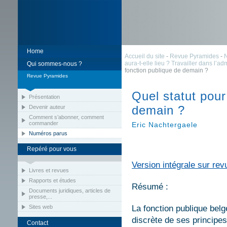
Home
Accueil du site
-
Revue Pyramides
-
aura-t-elle lieu ? Travailler dans l’a
Qui sommes-nous ?
fonction publique de demain ?
Revue Pyramides
Quel statut pour
Présentation
demain ?
Devenir auteur
Comment s’abonner, comment
commander
Eric Nachtergaele
Numéros parus
Repéré pour vous
Version intégrale sur rev
Livres et revues
Rapports et études
Résumé :
Documents juridiques, articles de
presse,...
Sites web
La fonction publique bel
discrète de ses principe
Contact