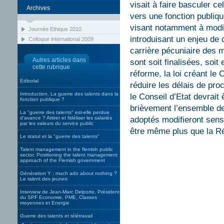
visait à faire basculer ce
Archives
vers une fonction publiq
visant notamment à modif
Journée Ethique 2010
introduisant un enjeu de c
Colloque international 2009
carrière pécuniaire des 
Autres articles dans
sont soit finalisées, soit
cette rubrique
réforme, la loi créant le
Editorial
réduire les délais de pr
Introduction. La guerre des talents dans la
le Conseil d’Etat devrait
fonction publique ?
brièvement l’ensemble de 
La "guerre des talents" est-elle perdue
d’avance ? Attirer et fidéliser les salariés
adoptés modifieront sensi
par les valeurs du service public
être même plus que la R
Le statut et la "guerre des talents"
Talent management in the flemish public
sector. Positioning the talent management
approach of the Flemish government
Génération Y : much ado about nothing ?
Le talent des jeunes
Interview de Jean-Marc Delporte, Président
du SPF Economie, PME, Classes
moyennes et Energie
Guerre des talents et télétravail