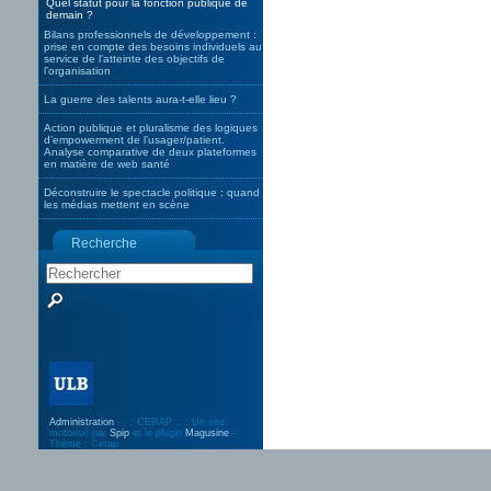
Quel statut pour la fonction publique de
demain ?
Bilans professionnels de développement :
prise en compte des besoins individuels au
service de l’atteinte des objectifs de
l’organisation
La guerre des talents aura-t-elle lieu ?
Action publique et pluralisme des logiques
d’empowerment de l’usager/patient.
Analyse comparative de deux plateformes
en matière de web santé
Déconstruire le spectacle politique : quand
les médias mettent en scène
Recherche
Administration
- . : CERAP :. : Un site
motorisé par
Spip
et le plugin
Magusine
-
Thème : Cerap