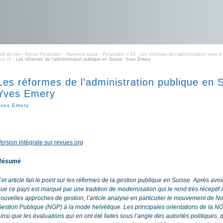
eil du site
-
Revue Pyramides
-
Numéros parus
-
Pyramides n°19 - Les réformes de l’administration vues d’
me III
- Les réformes de l’administration publique en Suisse. Yves Emery
Les réformes de l’administration publique en 
Yves Emery
Yves Emery
ersion intégrale sur revues.org
Résumé
et article fait le point sur les réformes de la gestion publique en Suisse. Après avo
ue ce pays est marqué par une tradition de modernisation qui le rend très réceptif 
ouvelles approches de gestion, l’article analyse en particulier le mouvement de N
estion Publique (NGP) à la mode helvétique. Les principales orientations de la N
insi que les évaluations qui en ont été faites sous l’angle des autorités politiques, 