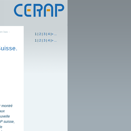
en bas -
1
|
2
|
3
|
4
|
>
...
1
|
2
|
3
|
4
|
>
...
Suisse.
ir montré
aux
ouvelle
GP suisse,
de