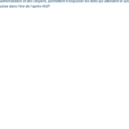
’administration et des citoyens, permettent d’esquisser les défis qui attendent le sy
uisse dans l’ère de l’après-NGP.