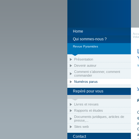
Home
Accu
Volu
Qui sommes-nous ?
Revue Pyramides
Présentation
Devenir auteur
Comment s’abonner, comment
commander
Numéros parus
V
Repéré pour vous
Livres et revues
Rapports et études
C
Documents juridiques, articles de
q
presse,...
n
Sites web
G
a
Contact