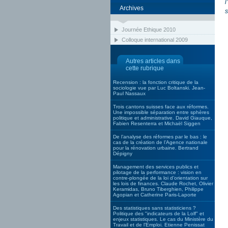
l
Archives
s
Journée Ethique 2010
Colloque international 2009
Autres articles dans
cette rubrique
Recension : la fonction critique de la
sociologie vue par Luc Boltanski. Jean-
Paul Nassaux
Trois cantons suisses face aux réformes.
Une impossible séparation entre sphères
politique et administrative. David Giauque,
Fabien Resenterra et Michaël Siggen
De l’analyse des réformes par le bas : le
cas de la création de l’Agence nationale
pour la rénovation urbaine. Bertrand
Dépigny
Management des services publics et
pilotage de la performance : vision en
contre-plongée de la loi d’orientation sur
les lois de finances. Claude Rochet, Olivier
Keramidas, Bruno Tiberghien, Philippe
Agopian et Catherine Paris-Laporte
Des statistiques sans statisticiens ?
Politique des "indicateurs de la Lolf" et
enjeux statistiques. Le cas du Ministère du
Travail et de l’Emploi. Etienne Penissat