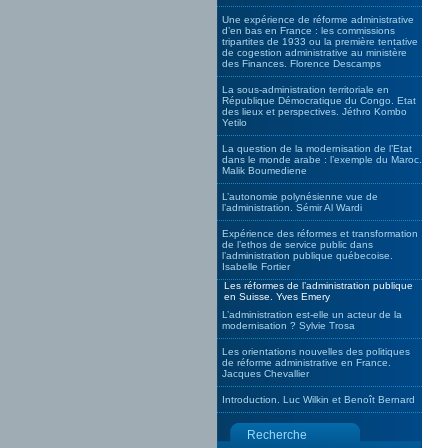
Une expérience de réforme administrative
d’en bas en France : les commissions
tripartites de 1933 ou la première tentative
de cogestion administrative au ministère
des Finances. Florence Descamps
La sous-administration territoriale en
République Démocratique du Congo. Etat
des lieux et perspectives. Jéthro Kombo
Yetilo
La question de la modernisation de l’Etat
dans le monde arabe : l’exemple du Maroc.
Malik Boumediene
L’autonomie polynésienne vue de
l’administration. Sémir Al Wardi
Expérience des réformes et transformation
de l’ethos de service public dans
l’administration publique québecoise.
Isabelle Fortier
Les réformes de l’administration publique
en Suisse. Yves Emery
L’administration est-elle un acteur de la
modernisation ? Sylvie Trosa
Les orientations nouvelles des politiques
de réforme administrative en France.
Jacques Chevallier
Introduction. Luc Wilkin et Benoît Bernard
Recherche