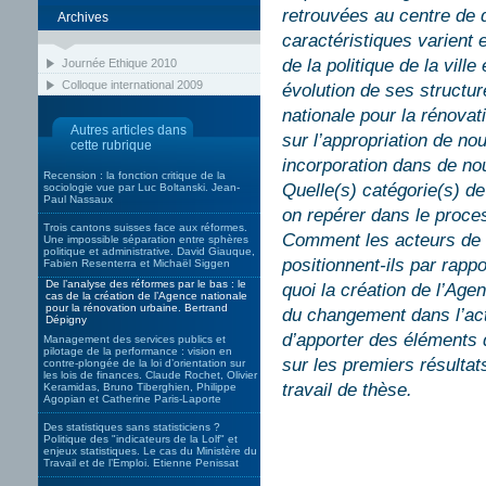
retrouvées au centre de 
Archives
caractéristiques varient 
de la politique de la vill
Journée Ethique 2010
Colloque international 2009
évolution de ses structur
nationale pour la rénova
Autres articles dans
sur l’appropriation de no
cette rubrique
incorporation dans de nou
Recension : la fonction critique de la
Quelle(s) catégorie(s) de
sociologie vue par Luc Boltanski. Jean-
Paul Nassaux
on repérer dans le proce
Trois cantons suisses face aux réformes.
Comment les acteurs de l
Une impossible séparation entre sphères
politique et administrative. David Giauque,
positionnent-ils par rapp
Fabien Resenterra et Michaël Siggen
De l’analyse des réformes par le bas : le
quoi la création de l’Age
cas de la création de l’Agence nationale
pour la rénovation urbaine. Bertrand
du changement dans l’act
Dépigny
d’apporter des éléments 
Management des services publics et
pilotage de la performance : vision en
sur les premiers résultat
contre-plongée de la loi d’orientation sur
les lois de finances. Claude Rochet, Olivier
travail de thèse.
Keramidas, Bruno Tiberghien, Philippe
Agopian et Catherine Paris-Laporte
Des statistiques sans statisticiens ?
Politique des "indicateurs de la Lolf" et
enjeux statistiques. Le cas du Ministère du
Travail et de l’Emploi. Etienne Penissat