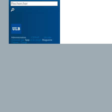
Administration
- . : CERAP :. : Un site
motorisé par
Spip
et le plugin
Magusine
-
Thème : Cerap