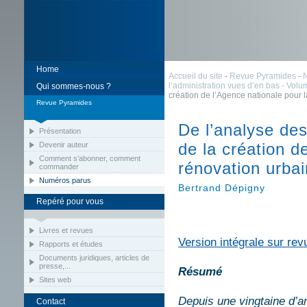
Home
Accueil du site
-
Revue Pyramides
-
l’administration vues d’en bas - Volum
Qui sommes-nous ?
création de l’Agence nationale pour 
Revue Pyramides
De l’analyse des
Présentation
de la création d
Devenir auteur
Comment s’abonner, comment
rénovation urba
commander
Numéros parus
Bertrand Dépigny
Repéré pour vous
Livres et revues
Version intégrale sur rev
Rapports et études
Documents juridiques, articles de
presse,...
Résumé
Sites web
Depuis une vingtaine d’a
Contact