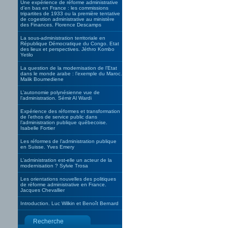
Une expérience de réforme administrative
d’en bas en France : les commissions
tripartites de 1933 ou la première tentative
de cogestion administrative au ministère
des Finances. Florence Descamps
La sous-administration territoriale en
République Démocratique du Congo. Etat
des lieux et perspectives. Jéthro Kombo
Yetilo
La question de la modernisation de l’Etat
dans le monde arabe : l’exemple du Maroc.
Malik Boumediene
L’autonomie polynésienne vue de
l’administration. Sémir Al Wardi
Expérience des réformes et transformation
de l’ethos de service public dans
l’administration publique québecoise.
Isabelle Fortier
Les réformes de l’administration publique
en Suisse. Yves Emery
L’administration est-elle un acteur de la
modernisation ? Sylvie Trosa
Les orientations nouvelles des politiques
de réforme administrative en France.
Jacques Chevallier
Introduction. Luc Wilkin et Benoît Bernard
Recherche