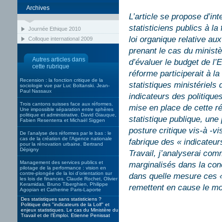
Archives
L’article se propose d’in
statisticiens publics à la
Journée Ethique 2010
loi organique relative au
Colloque international 2009
prenant le cas du ministè
Autres articles dans
d’évaluer le budget de l’E
cette rubrique
réforme participerait à la
Recension : la fonction critique de la
statistiques ministériels
sociologie vue par Luc Boltanski. Jean-
Paul Nassaux
indicateurs des politique
Trois cantons suisses face aux réformes.
mise en place de cette ré
Une impossible séparation entre sphères
politique et administrative. David Giauque,
statistique publique, une
Fabien Resenterra et Michaël Siggen
posture critique vis-à -vi
De l’analyse des réformes par le bas : le
cas de la création de l’Agence nationale
fabrique des « indicateur
pour la rénovation urbaine. Bertrand
Dépigny
Travail, j’analyserai com
Management des services publics et
marginalisés dans la conc
pilotage de la performance : vision en
contre-plongée de la loi d’orientation sur
dans quelle mesure ces « 
les lois de finances. Claude Rochet, Olivier
Keramidas, Bruno Tiberghien, Philippe
remettent en cause le mod
Agopian et Catherine Paris-Laporte
Des statistiques sans statisticiens ?
Politique des "indicateurs de la Lolf" et
enjeux statistiques. Le cas du Ministère du
Travail et de l’Emploi. Etienne Penissat