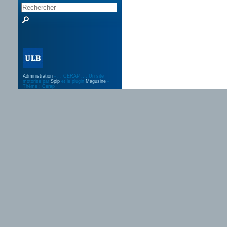
Administration
- . : CERAP :. : Un site
motorisé par
Spip
et le plugin
Magusine
-
Thème : Cerap