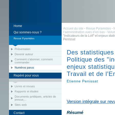
Home
Accueil du site
-
Revue Pyramides
-
l’administration vues d’en bas - Volum
Qui sommes-nous ?
"indicateurs de la Lolf" et enjeux stat
Revue Pyramides
Penissat
Présentation
Des statistiques
Devenir auteur
Politique des "in
Comment s’abonner, comment
commander
enjeux statistiq
Numéros parus
Travail et de l’
Repéré pour vous
Etienne Penissat
Livres et revues
Rapports et études
Documents juridiques, articles de
presse,...
Version intégrale sur rev
Sites web
Résumé
Contact