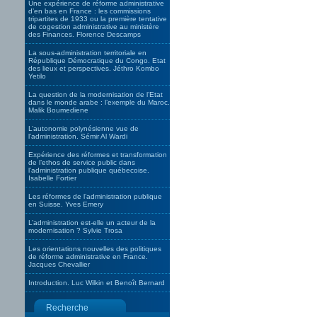
Une expérience de réforme administrative
d’en bas en France : les commissions
tripartites de 1933 ou la première tentative
de cogestion administrative au ministère
des Finances. Florence Descamps
La sous-administration territoriale en
République Démocratique du Congo. Etat
des lieux et perspectives. Jéthro Kombo
Yetilo
La question de la modernisation de l’Etat
dans le monde arabe : l’exemple du Maroc.
Malik Boumediene
L’autonomie polynésienne vue de
l’administration. Sémir Al Wardi
Expérience des réformes et transformation
de l’ethos de service public dans
l’administration publique québecoise.
Isabelle Fortier
Les réformes de l’administration publique
en Suisse. Yves Emery
L’administration est-elle un acteur de la
modernisation ? Sylvie Trosa
Les orientations nouvelles des politiques
de réforme administrative en France.
Jacques Chevallier
Introduction. Luc Wilkin et Benoît Bernard
Recherche