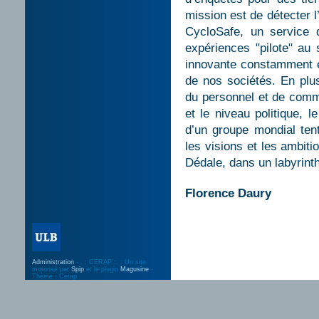
mission est de détecter 
CycloSafe, un service 
expériences "pilote" au 
innovante constamment e
de nos sociétés. En plus
du personnel et de commu
et le niveau politique, 
d’un groupe mondial tent
les visions et les ambiti
Dédale, dans un labyrinth
Florence Daury
Administration
- . : CERAP :. : Un site
motorisé par
Spip
et le plugin
Magusine
-
Thème : Cerap