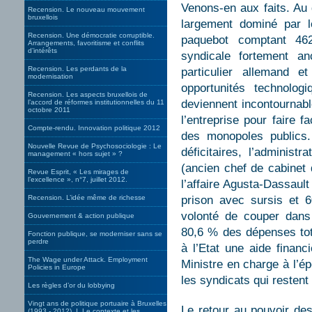
Venons-en aux faits. Au
Recension. Le nouveau mouvement
bruxellois
largement dominé par l
Recension. Une démocratie corruptible.
paquebot comptant 4628
Arrangements, favoritisme et conflits
d’intérêts
syndicale fortement a
Recension. Les perdants de la
particulier allemand et
modernisation
opportunités technologi
Recension. Les aspects bruxellois de
deviennent incontournab
l’accord de réformes institutionnelles du 11
octobre 2011
l’entreprise pour faire f
Compte-rendu. Innovation politique 2012
des monopoles publics.
Nouvelle Revue de Psychosociologie : Le
déficitaires, l’adminis
management « hors sujet » ?
(ancien chef de cabinet
Revue Esprit, « Les mirages de
l’excellence », n°7, juillet 2012.
l’affaire Agusta-Dassaul
Recension. L’idée même de richesse
prison avec sursis et 
volonté de couper dans
Gouvernement & action publique
80,6 % des dépenses tota
Fonction publique, se moderniser sans se
perdre
à l’Etat une aide financ
The Wage under Attack. Employment
Ministre en charge à l’é
Policies in Europe
les syndicats qui restent
Les règles d’or du lobbying
Vingt ans de politique portuaire à Bruxelles
Le retour au pouvoir de
(1993 - 2012). I. Le contexte et les