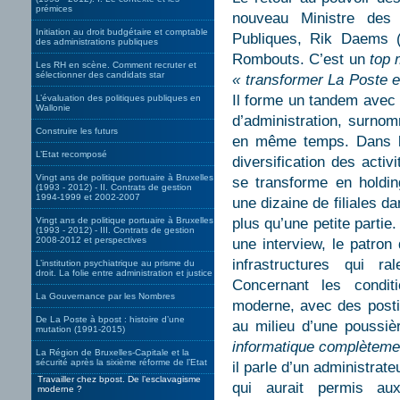
prémices
nouveau Ministre des 
Initiation au droit budgétaire et comptable
Publiques, Rik Daems 
des administrations publiques
Rombouts. C’est un
top
Les RH en scène. Comment recruter et
sélectionner des candidats star
« transformer La Poste 
Il forme un tandem avec 
L’évaluation des politiques publiques en
Wallonie
d’administration, surn
Construire les futurs
en même temps. Dans le
L’Etat recomposé
diversification des acti
Vingt ans de politique portuaire à Bruxelles
se transforme en holdi
(1993 - 2012) - II. Contrats de gestion
1994-1999 et 2002-2007
une dizaine de filiales d
Vingt ans de politique portuaire à Bruxelles
plus qu’une petite partie
(1993 - 2012) - III. Contrats de gestion
2008-2012 et perspectives
une interview, le patron
infrastructures qui r
L’institution psychiatrique au prisme du
droit. La folie entre administration et justice
Concernant les conditi
La Gouvernance par les Nombres
moderne, avec des post
De La Poste à bpost : histoire d’une
au milieu d’une poussi
mutation (1991-2015)
informatique complèteme
La Région de Bruxelles-Capitale et la
sécurité après la sixième réforme de l’Etat
il parle d’un administrat
Travailler chez bpost. De l’esclavagisme
qui aurait permis au
moderne ?