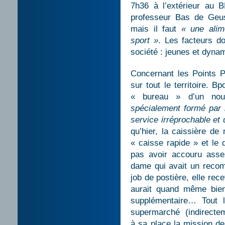
7h36 à l’extérieur au 
professeur Bas de Geus,
mais il faut
« une alim
sport »
. Les facteurs do
société : jeunes et dyn
Concernant les Points P
sur tout le territoire. 
« bureau » d’un no
spécialement formé par 
service irréprochable et 
qu’hier, la caissière de
« caisse rapide » et le 
pas avoir accouru asse
dame qui avait un reco
job de postière, elle rec
aurait quand même bie
supplémentaire… Tout l
supermarché (indirecte
à sa place la mission de