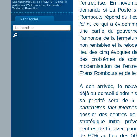
Les thématiques de l’IWEPS - L’emploi
l’entreprise. En novem
public en Wallonie et en Fédération
Wallonie-Bruxelles
demande si La Poste s
Rombouts répond qu’il es
Recherche
loi »
, ce qui a évidemme
une partie du gouvern
l’annonce de la fermetu
non rentables et la reloca
lieu des cinq évoqués d
des problèmes de comm
modernisation de l’entr
Frans Rombouts et de le 
A son arrivée, le nou
déjà au conseil d’admini
sa priorité sera de
« 
partenaires tant intern
dossier des centres de 
stratégique initial pr
centres de tri, avec pour
de 90% au lieu des 50