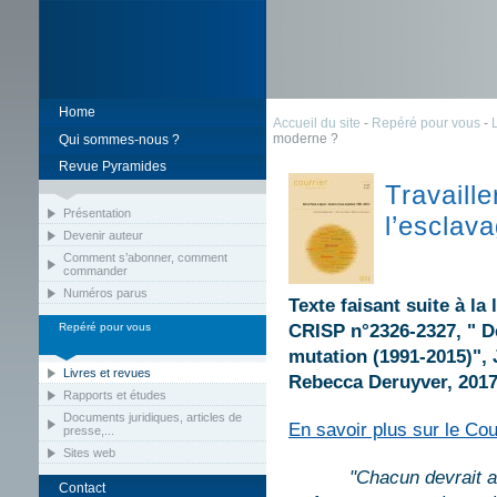
Home
Accueil du site
-
Repéré pour vous
-
moderne ?
Qui sommes-nous ?
Revue Pyramides
Travaill
Présentation
l’esclav
Devenir auteur
Comment s’abonner, comment
commander
Numéros parus
Texte faisant suite à l
Repéré pour vous
CRISP n°2326-2327, " De
mutation (1991-2015)",
Livres et revues
Rebecca Deruyver, 2017
Rapports et études
Documents juridiques, articles de
En savoir plus sur le Co
presse,...
Sites web
"Chacun devrait a
Contact