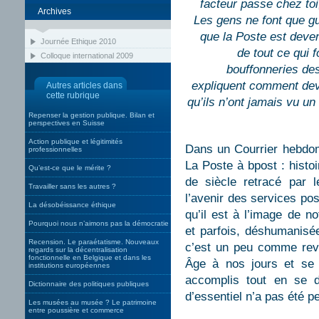
facteur passe chez toi
Archives
Les gens ne font que gu
que la Poste est deven
Journée Ethique 2010
de tout ce qui f
Colloque international 2009
bouffonneries des
expliquent comment devra
Autres articles dans
cette rubrique
qu’ils n’ont jamais vu un
Repenser la gestion publique. Bilan et
perspectives en Suisse
Action publique et légitimités
Dans un Courrier hebdoma
professionnelles
La Poste à bpost : histo
Qu’est-ce que le mérite ?
de siècle retracé par l
Travailler sans les autres ?
l’avenir des services pos
La désobéissance éthique
qu’il est à l’image de no
Pourquoi nous n’aimons pas la démocratie
et parfois, déshumanisée
Recension. Le paraétatisme. Nouveaux
c’est un peu comme revo
regards sur la décentralisation
fonctionnelle en Belgique et dans les
Âge à nos jours et se 
institutions européennes
accomplis tout en se d
Dictionnaire des politiques publiques
d’essentiel n’a pas été 
Les musées au musée ? Le patrimoine
entre poussière et commerce